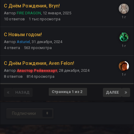
С Днём Рождения, Bryn!
Автор
FIRE DRAGON
,
12 января, 2025
10
ответов
1 тыс
просмотра
С Новым годом!
Автор
Asturiel
,
31 декабря, 2024
4
ответа
563
просмотра
С Днём Рождения, Aven Felon!
Автор
Аластор Рейвенхарт
,
28 декабря, 2024
8
ответов
814
просмотра
Страница 1 из 2
НАЗАД
ДАЛЕЕ
Подписчики
0