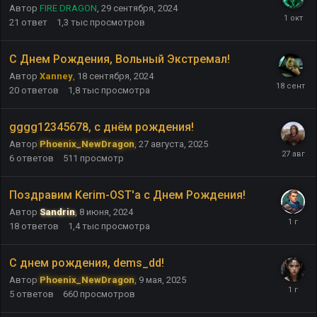
Автор
FIRE DRAGON
,
29 сентября, 2024
21
ответ
1,3 тыс
просмотров
С Днем Рождения, Вольный Экстремал!
Автор
Xanney
,
18 сентября, 2024
20
ответов
1,8 тыс
просмотра
gggg12345678, с днём рождения!
Автор
Phoenix_NewDragon
,
27 августа, 2025
6
ответов
511
просмотр
Поздравим Kerim-OST'а с Днем Рождения!
Автор
Sandrin
,
8 июня, 2024
18
ответов
1,4 тыс
просмотра
С днем рождения, dems_dd!
Автор
Phoenix_NewDragon
,
9 мая, 2025
5
ответов
660
просмотров