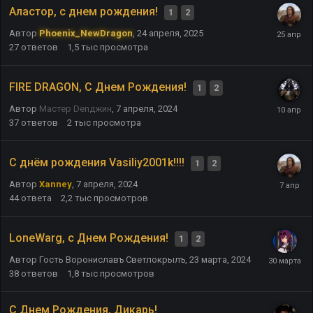
Аластор, с днем рождения!
1
2
Автор
Phoenix_NewDragon
,
24 апреля, 2025
27
ответов
1,5 тыс
просмотра
FIRE DRAGON, С Днем Рождения!
1
2
Автор
Мастер Denджин
,
7 апреля, 2024
37
ответов
2 тыс
просмотра
С днём рождения Vasiliy2001k!!!!
1
2
Автор
Xanney
,
7 апреля, 2024
44
ответа
2,2 тыс
просмотров
LoneWarg, с Днем Рождения!
1
2
Автор Гость Ворониславъ Светлокрылъ,
23 марта, 2024
38
ответов
1,8 тыс
просмотров
C Днем Рождения, Дикарь!