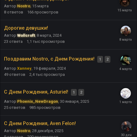
Автор
Nostro
,
15 марта
8
ответов
166
просмотров
Дорогие девушки!
Автор
Wollcroft
,
8 марта, 2024
23
ответа
1,1 тыс
просмотров
Поздравим Nostro, с Днем Рождения!
1
2
Автор
Xanney
,
19 февраля, 2024
49
ответов
2,4 тыс
просмотра
С Днем Рождения, Asturiel!
1
2
Автор
Phoenix_NewDragon
,
30 января, 2025
25
ответов
985
просмотров
С Днем Рождения, Aven Felon!
Автор
Nostro
,
28 декабря, 2025
9
ответов
200
просмотров