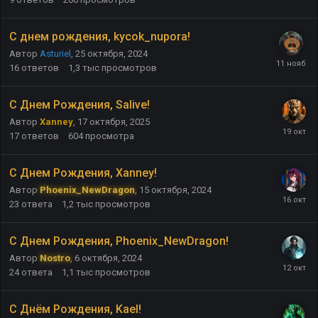
С днем рождения, kycok_nupora!
Автор
Asturiel
,
25 октября, 2024
16
ответов
1,3 тыс
просмотров
С Днем Рождения, Salive!
Автор
Xanney
,
17 октября, 2025
17
ответов
604
просмотра
С Днем Рождения, Xanney!
Автор
Phoenix_NewDragon
,
15 октября, 2024
23
ответа
1,2 тыс
просмотров
С Днем Рождения, Phoenix_NewDragon!
Автор
Nostro
,
6 октября, 2024
24
ответа
1,1 тыс
просмотров
С Днём Рождения, Kael!