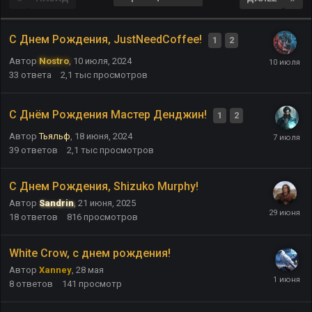
С Днем Рождения, JustNeedCoffee!
1
2
Автор
Nostro
,
10 июля, 2024
33
ответа
2,1 тыс
просмотров
С Днём Рождения Мастер Денджин!
1
2
Автор
Тьяльф
,
18 июня, 2024
39
ответов
2,1 тыс
просмотров
С Днем Рождения, Shizuko Murphy!
Автор
Sandrin
,
21 июня, 2025
18
ответов
816
просмотров
White Crow, с днем рождения!
Автор
Xanney
,
28 мая
8
ответов
141
просмотр