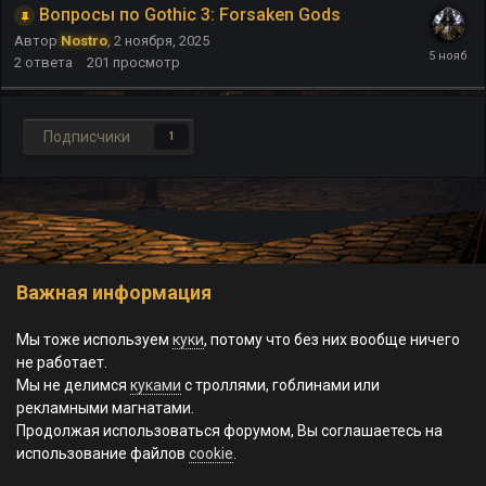
Вопросы по Gothic 3: Forsaken Gods
Автор
Nostro
,
2 ноября, 2025
2
ответа
201
просмотр
Подписчики
1
Важная информация
Обратная связь
Cookie-файлы
Мы тоже используем
куки
, потому что без них вообще ничего
© World of Morgrad, 2023-2026.
не работает.
Powered by Invision Community
Мы не делимся
куками
с троллями, гоблинами или
Theme by Taman
рекламными магнатами.
Продолжая использоваться форумом, Вы соглашаетесь на
использование файлов
cookie
.