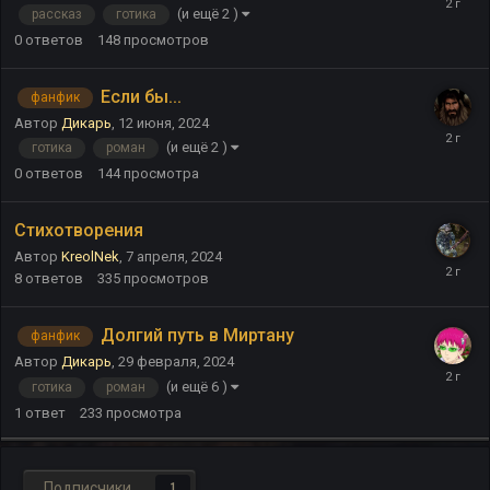
(и ещё 2 )
рассказ
готика
0
ответов
148
просмотров
Если бы...
фанфик
Автор
Дикарь
,
12 июня, 2024
(и ещё 2 )
готика
роман
0
ответов
144
просмотра
Стихотворения
Автор
KreolNek
,
7 апреля, 2024
8
ответов
335
просмотров
Долгий путь в Миртану
фанфик
Автор
Дикарь
,
29 февраля, 2024
(и ещё 6 )
готика
роман
1
ответ
233
просмотра
Подписчики
1