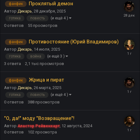
Проклятый демон
фанфик
Автор
Дикарь
,
28 декабря, 2025
(и ещё 4 )
готика
повесть
0
ответов
55
просмотров
Противостояние (Юрий Владимиров)
фанфик
Автор
Дикарь
,
14 июля, 2025
(и ещё 3 )
готика
война
3
ответа
2,1 тыс
просмотров
Жрица и пират
фанфик
Автор
Дикарь
,
26 марта, 2025
(и ещё 4 )
готика
повесть
0
ответов
388
просмотров
"О, да!" моду "Возвращение"!
Автор
Аластор Рейвенхарт
,
12 августа, 2024
0
ответов
102
просмотра