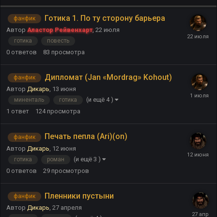
Готика 1. По ту сторону барьера
фанфик
Автор
Аластор Рейвенхарт
,
22 июля
готика
повесть
0
ответов
83
просмотра
Дипломат (Jan «Mordrag» Kohout)
фанфик
Автор
Дикарь
,
13 июня
(и ещё 4 )
миненталь
готика
1
ответ
124
просмотра
Печать пепла (Ari)(on)
фанфик
Автор
Дикарь
,
12 июня
(и ещё 3 )
готика
роман
0
ответов
29
просмотров
Пленники пустыни
фанфик
Автор
Дикарь
,
27 апреля