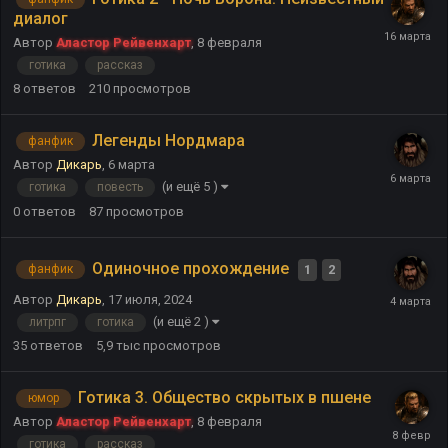
диалог
Автор
Аластор Рейвенхарт
,
8 февраля
готика
рассказ
8
ответов
210
просмотров
Легенды Нордмара
фанфик
Автор
Дикарь
,
6 марта
(и ещё 5 )
готика
повесть
0
ответов
87
просмотров
Одиночное прохождение
1
2
фанфик
Автор
Дикарь
,
17 июля, 2024
(и ещё 2 )
литрпг
готика
35
ответов
5,9 тыс
просмотров
Готика 3. Общество скрытых в пшене
юмор
Автор
Аластор Рейвенхарт
,
8 февраля
готика
рассказ