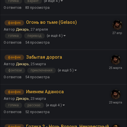
(и ещё 4 )
готика
варант
0
ответов
83
просмотра
Огонь во тьме (Gelaos)
фанфик
Автор
Дикарь
,
27 апреля
(и ещё 4 )
готика
перевод
0
ответов
54
просмотра
Забытая дорога
фанфик
Автор
Дикарь
,
25 марта
(и ещё 5 )
фэнтези
приключения
0
ответов
54
просмотра
Именем Аданоса
фанфик
Автор
Дикарь
,
23 марта
(и ещё 4 )
готика
рассказ
0
ответов
52
просмотра
Готика 2 - Ночь Ворона. Неизвестный
фанфик