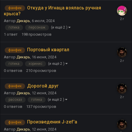
Откуда у Игнаца взялась ручная
фанфик
крыса?
Автор
Дикарь
,
6 июля, 2024
(и ещё 2 )
готика
персонаж
1
ответ
198
просмотров
Портовый квартал
фанфик
Автор
Дикарь
,
16 июня, 2024
(и ещё 2 )
готика
хоринис
0
ответов
210
просмотров
Дорогой друг
фанфик
Автор
Дикарь
,
12 июня, 2024
(и ещё 2 )
рассказ
готика
0
ответов
137
просмотров
Произведения J-zef'а
фанфик
Автор
Дикарь
,
12 июня, 2024