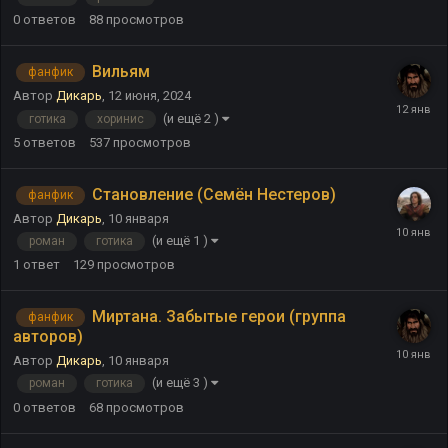
0
ответов
88
просмотров
Вильям
фанфик
Автор
Дикарь
,
12 июня, 2024
(и ещё 2 )
готика
хоринис
5
ответов
537
просмотров
Становление (Семён Нестеров)
фанфик
Автор
Дикарь
,
10 января
(и ещё 1 )
роман
готика
1
ответ
129
просмотров
Миртана. Забытые герои (группа
фанфик
авторов)
Автор
Дикарь
,
10 января
(и ещё 3 )
роман
готика
0
ответов
68
просмотров