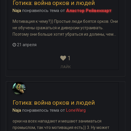
Готика: война орков и людей
Naja
понравилось
тема
от
Аластор Рейвенхарт
Мотивация к чему?)) Простые люди боятся орков. Они
не обучены сражаться и диверсии устраивать.
Поэтому они больше хотят убраться из долины, чем...
21 апреля
1
ЛАЙК
Готика: война орков и людей
Naja
понравилось
тема
от
LoneWarg
орки на всех нападают и мешают заниматься
промыслом, так что мотивация есть)) 3. Ну может