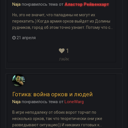
Naja
понравилось
тема
от
Аластор Рейвенхарт
Но, это не значит, что паладины не могут их
перекатить.) Когда армия орков выйдет из Долины
рудников, город об этом точно узнает. Потому что с...
21 апреля
1
ЛАЙК
Готика: война орков и людей
Naja
понравилось
тема
от
LoneWarg
В игре неподалеку от обоих ворот торчат по
несколько орков, так что теоретически они уже
разведывают ситуацию)) И никаких готовых к...