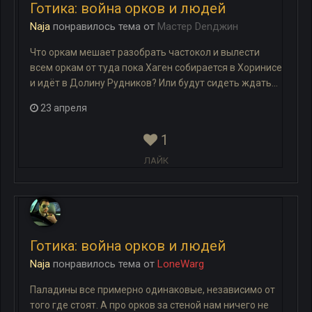
Готика: война орков и людей
Naja
понравилось
тема
от
Мастер Denджин
Что оркам мешает разобрать частокол и вылести
всем оркам от туда пока Хаген собирается в Хоринисе
и идёт в Долину Рудников? Или будут сидеть ждать...
23 апреля
1
ЛАЙК
Готика: война орков и людей
Naja
понравилось
тема
от
LoneWarg
Паладины все примерно одинаковые, независимо от
того где стоят. А про орков за стеной нам ничего не