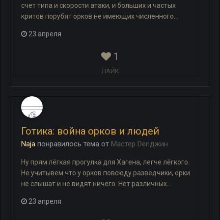
счет типа и скорости атаки, и больших и частых
критов порубят орков не имеющих численного...
23 апреля
1
ЛАЙК
Готика: война орков и людей
Naja
понравилось
тема
от
Мастер Denджин
Ну прям лёгкая прогулка для Хагена, легче лёгкого.
Не учитывем что у орков повсюду разведчики, орки
не слышат и не видят ничего. Нет различных...
23 апреля