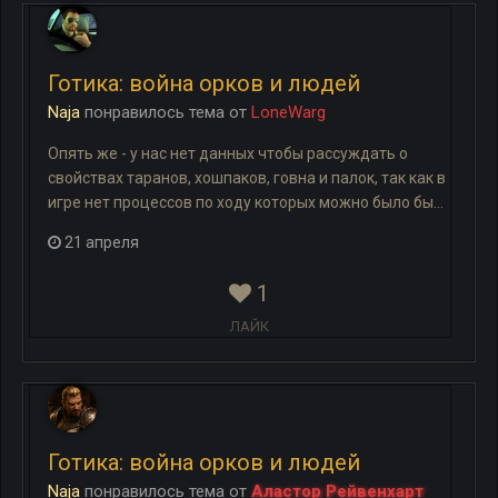
Готика: война орков и людей
Naja
понравилось
тема
от
LoneWarg
Опять же - у нас нет данных чтобы рассуждать о
свойствах таранов, хошпаков, говна и палок, так как в
игре нет процессов по ходу которых можно было бы...
21 апреля
1
ЛАЙК
Готика: война орков и людей
Naja
понравилось
тема
от
Аластор Рейвенхарт