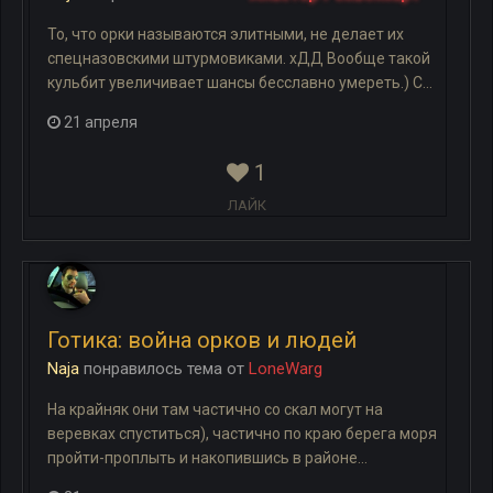
То, что орки называются элитными, не делает их
спецназовскими штурмовиками. хДД Вообще такой
кульбит увеличивает шансы бесславно умереть.) С...
21 апреля
1
ЛАЙК
Готика: война орков и людей
Naja
понравилось
тема
от
LoneWarg
На крайняк они там частично со скал могут на
веревках спуститься), частично по краю берега моря
пройти-проплыть и накопившись в районе...