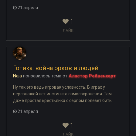
21 апреля
1
ЛАЙК
Готика: война орков и людей
Naja
понравилось
тема
от
Аластор Рейвенхарт
Ну так это ведь игровая условность. В играх у
персонажей нет инстинкта самосохранения. Там
даже простая крестьянка с серпом полезет бить...
21 апреля
1
ЛАЙК