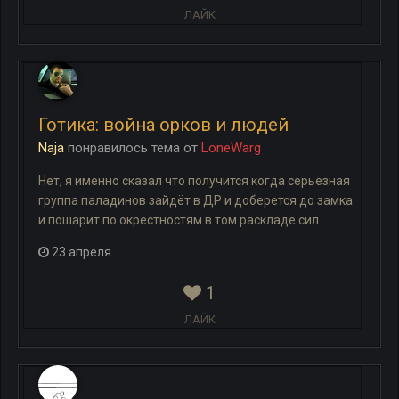
ЛАЙК
Готика: война орков и людей
Naja
понравилось
тема
от
LoneWarg
Нет, я именно сказал что получится когда серьезная
группа паладинов зайдёт в ДР и доберется до замка
и пошарит по окрестностям в том раскладе сил...
23 апреля
1
ЛАЙК