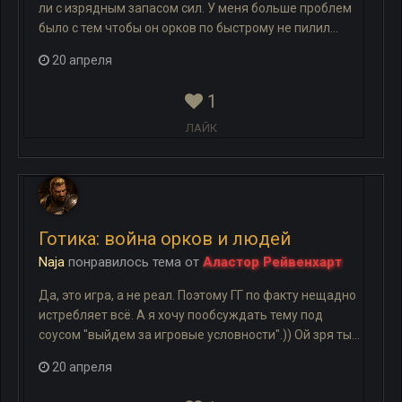
ли с изрядным запасом сил. У меня больше проблем
было с тем чтобы он орков по быстрому не пилил...
20 апреля
1
ЛАЙК
Готика: война орков и людей
Naja
понравилось
тема
от
Аластор Рейвенхарт
Да, это игра, а не реал. Поэтому ГГ по факту нещадно
истребляет всё. А я хочу пообсуждать тему под
соусом "выйдем за игровые условности".)) Ой зря ты...
20 апреля