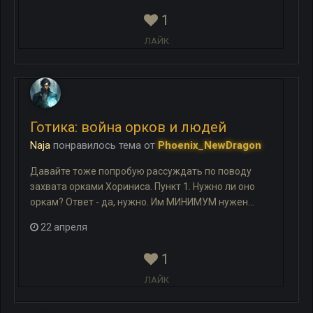
1
ЛАЙК
Готика: война орков и людей
Naja
понравилось
тема
от
Phoenix_NewDragon
Давайте тоже попробую рассуждать по поводу
захвата орками Хориниса. Пункт 1. Нужно ли оно
оркам? Ответ - да, нужно. Им МИНИМУМ нужен...
22 апреля
1
ЛАЙК