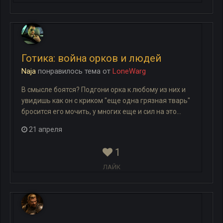
Готика: война орков и людей
Naja
понравилось
тема
от
LoneWarg
В смысле боятся? Подгони орка к любому из них и
увидишь как он с криком "еще одна грязная тварь"
бросится его мочить, у многих еще и сил на это...
21 апреля
1
ЛАЙК