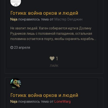
Готика: война орков и людей
Naja
понравилось
тема
от
Мастер Denджин
Не хватит людей. Хаген собирается идти в Долину
Рудников лишь с половиной паладинов, остальная
половина остается в порту, якобы охранять корабль...
23 апреля
1
ЛАЙК
Готика: война орков и людей
Naja
понравилось
тема
от
LoneWarg