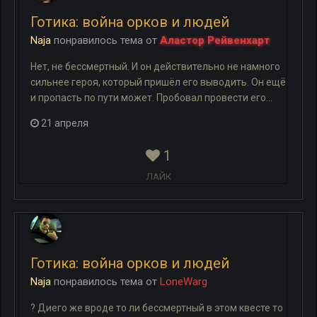
Готика: война орков и людей
Naja
понравилось
тема
от
Аластор Рейвенхарт
Нет, не бессмертный. И он действительно не намного
сильнее героя, который пришёл его выводить. Он ещё
и пропасть по пути может. Пробовал провести его...
21 апреля
1
ЛАЙК
Готика: война орков и людей
Naja
понравилось
тема
от
LoneWarg
? Диего же вроде то ли бессмертный в этом квесте то