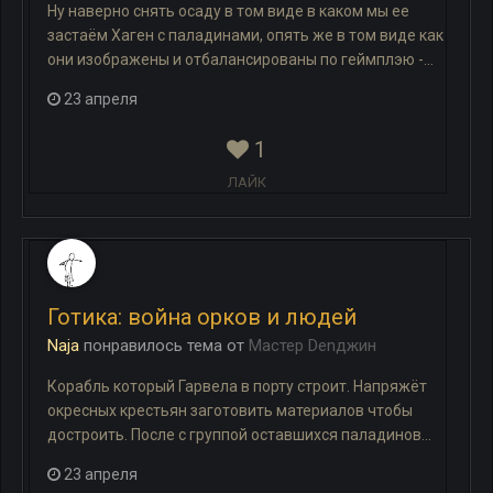
Ну наверно снять осаду в том виде в каком мы ее
застаём Хаген с паладинами, опять же в том виде как
они изображены и отбалансированы по геймплэю -...
23 апреля
1
ЛАЙК
Готика: война орков и людей
Naja
понравилось
тема
от
Мастер Denджин
Корабль который Гарвела в порту строит. Напряжёт
окресных крестьян заготовить материалов чтобы
достроить. После с группой оставшихся паладинов...
23 апреля