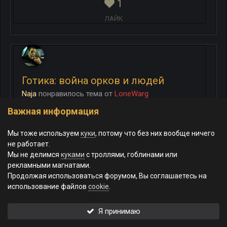
1
ЛАЙК
Готика: война орков и людей
Naja
понравилось
тема
от
LoneWarg
Важная информация
Ну это все таки игра а не реал, и численности и прочие
параметры там чисто условные, а гг по факту их
Мы тоже используем
куки
, потому что без них вообще ничего
нещадно истребляет, один или не один - не так...
не работает.
20 апреля
Мы не делимся
куками
с троллями, гоблинами или
рекламными магнатами.
1
Продолжая использоваться форумом, Вы соглашаетесь на
использование файлов
cookie
.
ЛАЙК
Я принимаю