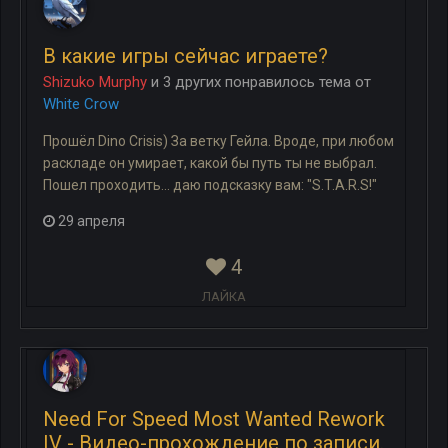
В какие игры сейчас играете?
Shizuko Murphy
и
3 других
понравилось
тема
от
White Crow
Прошёл Dino Crisis) За ветку Гейла. Вроде, при любом
раскладе он умирает, какой бы путь ты не выбрал.
Пошел проходить... даю подсказку вам: "S.T.A.R.S!"
29 апреля
4
ЛАЙКА
Need For Speed Most Wanted Rework
IV - Видео-прохождение по записи.