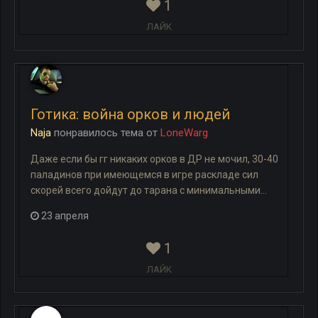
1
ЛАЙК
Готика: война орков и людей
Naja
понравилось
тема
от
LoneWarg
Даже если бы гг никаких орков в ДР не мочил, 30-40
паладинов при имеющемся в игре раскладе сил
скорей всего дойдут до тарана с минимальными...
23 апреля
1
ЛАЙК