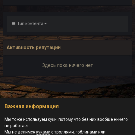
Тип контента
Активность репутации
Здесь пока ничего нет
Важная информация
Обратная связь
Cookie-файлы
Мы тоже используем
куки
, потому что без них вообще ничего
© World of Morgrad, 2023-2026.
не работает.
Powered by Invision Community
Мы не делимся
куками
с троллями, гоблинами или