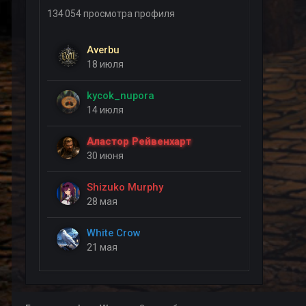
134 054 просмотра профиля
Averbu
18 июля
kycok_nupora
14 июля
Аластор Рейвенхарт
30 июня
Shizuko Murphy
28 мая
White Crow
21 мая