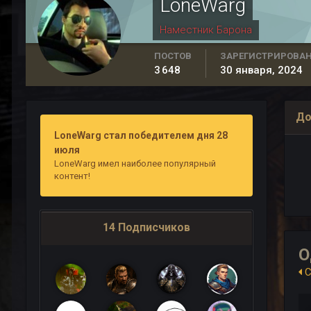
LoneWarg
Наместник Барона
ПОСТОВ
ЗАРЕГИСТРИРОВА
3 648
30 января, 2024
До
LoneWarg стал победителем дня 28
июля
LoneWarg имел наиболее популярный
контент!
14 Подписчиков
О
С