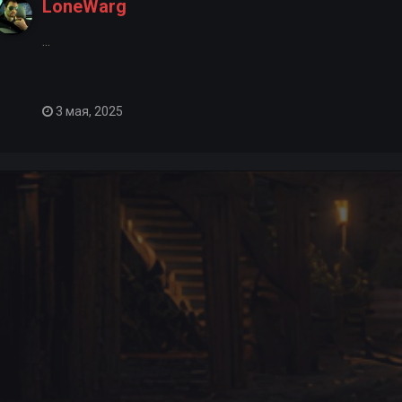
LoneWarg
...
3 мая, 2025