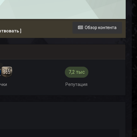
Обзор контента
ртвовать ]
й
7,2 тыс
ачки
Репутация