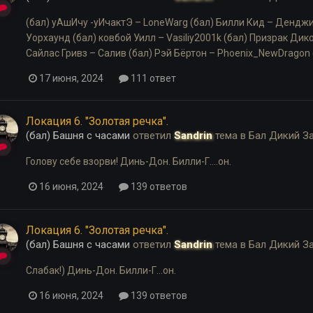
(бал) уАшИчу -уИчактЭ – LoneWarg (бал) Билли Кид – Денджин
Уорхаунд (бал) ковбой Уилл – Vasiliy2001k (бал) Призрак Дико
Сайлас Гривз – Салив (бал) Рэй Бёртон – Phoenix_NewDragon (
17 июня, 2024
111 ответ
Локация 6. "Золотая речка".
(бал) Башня с часами
ответил
Sandrin
тема в
Бал Дикий З
Голову себе взорви! Динь-Дон. Билли-Г....он.
16 июня, 2024
139 ответов
Локация 6. "Золотая речка".
(бал) Башня с часами
ответил
Sandrin
тема в
Бал Дикий З
Слабак!) Динь-Дон. Билли-Г...он.
16 июня, 2024
139 ответов