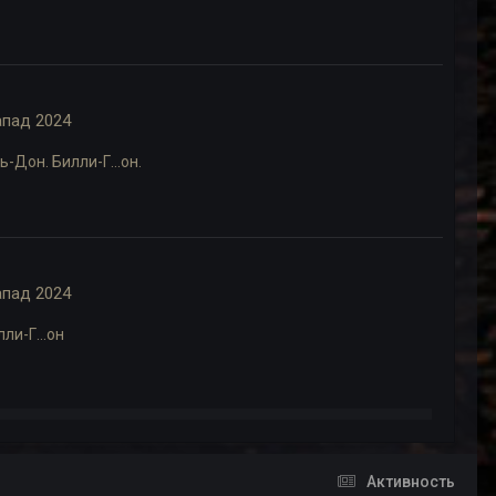
апад 2024
ь-Дон. Билли-Г...он.
апад 2024
ли-Г...он
Активность