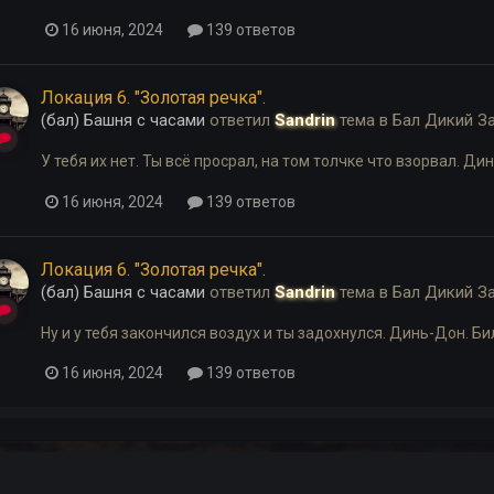
16 июня, 2024
139 ответов
Локация 6. "Золотая речка".
(бал) Башня с часами
ответил
Sandrin
тема в
Бал Дикий З
У тебя их нет. Ты всё просрал, на том толчке что взорвал. Дин
16 июня, 2024
139 ответов
Локация 6. "Золотая речка".
(бал) Башня с часами
ответил
Sandrin
тема в
Бал Дикий З
Ну и у тебя закончился воздух и ты задохнулся. Динь-Дон. Бил
16 июня, 2024
139 ответов