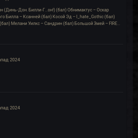
 (Динь-Дон. Билли-Г...он!) (бал) Обнимактус – Оскар
го Билла – Ксанней (бал) Косой Эд – I_hate_Gothic (бал)
бал) Мелани Уилкс – Сандрин (бал) Большой Змей – FIRE...
апад 2024
апад 2024