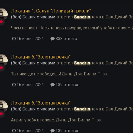
Локация 1. Салун "Ленивый гризли"
(бал) Башня с часами
ответил
Sandrin
тема в
Бал Дикий З
Часы не ноют. Часы теперь призрак, который у тебя в голове. 
16 июня, 2024
333 ответа
Локация 6. "Золотая речка".
(бал) Башня с часами
ответил
Sandrin
тема в
Бал Дикий З
Ты никогда не победишь! Динь-Дон. Билли-Г...он.
16 июня, 2024
139 ответов
Локация 6. "Золотая речка".
(бал) Башня с часами
ответил
Sandrin
тема в
Бал Дикий З
Анрил у тебя в голове. Динь-Дон. Билли-Г...он.
16 июня, 2024
139 ответов