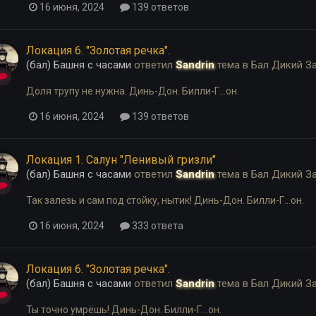
16 июня, 2024
139 ответов
Локация 6. "Золотая речка".
(бал) Башня с часами
ответил
Sandrin
тема в
Бал Дикий З
Доля трупу не нужна. Динь-Дон. Билли-Г...он.
16 июня, 2024
139 ответов
Локация 1. Салун "Ленивый гризли"
(бал) Башня с часами
ответил
Sandrin
тема в
Бал Дикий З
Так залезь и сам под стойку, нытик! Динь-Дон. Билли-Г...он.
16 июня, 2024
333 ответа
Локация 6. "Золотая речка".
(бал) Башня с часами
ответил
Sandrin
тема в
Бал Дикий З
Ты точно умрёшь! Динь-Дон. Билли-Г...он.