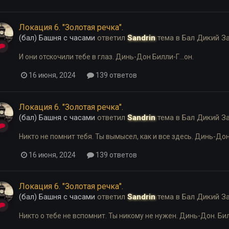
Локация 6. "Золотая речка".
(бал) Башня с часами
ответил
Sandrin
тема в
Бал Дикий З
И они отскочили тебе в глаз. Динь-Дон Билли-Г...он.
16 июня, 2024
139 ответов
Локация 6. "Золотая речка".
(бал) Башня с часами
ответил
Sandrin
тема в
Бал Дикий З
Никто не помнит тебя. Ты вымысел, как и все здесь. Динь-Дон.
16 июня, 2024
139 ответов
Локация 6. "Золотая речка".
(бал) Башня с часами
ответил
Sandrin
тема в
Бал Дикий З
Никто о тебе не вспомнит. Ты никому не нужен. Динь-Дон. Билл