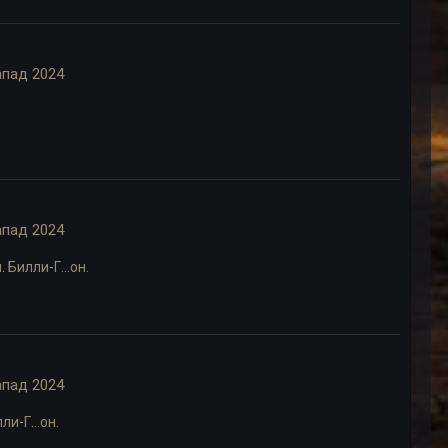
апад 2024
апад 2024
 Билли-Г...он.
апад 2024
и-Г...он.