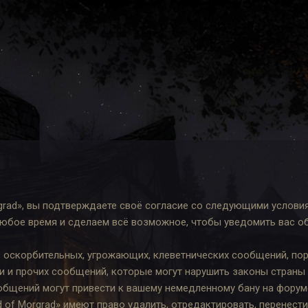
rgrad», вы подтверждаете своё согласие со следующими услови
любое время и сделаем всё возможное, чтобы уведомить вас об
 оскорбительных, угрожающих, клеветнических сообщений, по
и и прочих сообщений, которые могут нарушить законы страны
бщений могут привести к вашему немедленному бану на форуме.
of Morgrad» имеют право удалить, отредактировать, перенести