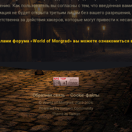
ению. Как пользователь вы согласны с тем, что введённая вам
мация не будет открыта третьим лицам без вашего разрешения
етственна за действия хакеров, которые могут привести к нес
лами форума «World of Morgrad» вы можете ознакомиться 
Обратная связь
Cookie-файлы
© World of Morgrad, 2023-2026.
Powered by Invision Community
Theme by Taman