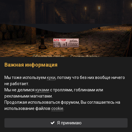
Обратная связь
Cookie-файлы
Важная информация
© World of Morgrad, 2023-2026.
Powered by Invision Community
Theme by Taman
Мы тоже используем
куки
, потому что без них вообще ничего
не работает.
Мы не делимся
куками
с троллями, гоблинами или
рекламными магнатами.
Продолжая использоваться форумом, Вы соглашаетесь на
использование файлов
cookie
.
Я принимаю