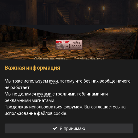
Обратная связь
Cookie-файлы
Важная информация
© World of Morgrad, 2023-2026.
Powered by Invision Community
Theme by Taman
Мы тоже используем
куки
, потому что без них вообще ничего
не работает.
Мы не делимся
куками
с троллями, гоблинами или
рекламными магнатами.
Продолжая использоваться форумом, Вы соглашаетесь на
использование файлов
cookie
.
Я принимаю