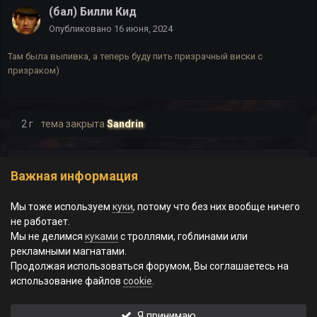
(бал) Билли Кид
Опубликовано
16 июня, 2024
Там была выпивка, а теперь буду пить призрачный виски с
призраком)
2 г
тема закрыта
Sandrin
Страница 14 из 14
НАЗАД
ДАЛЕЕ
Важная информация
Мы тоже используем
куки
, потому что без них вообще ничего
не работает.
Мы не делимся
куками
с троллями, гоблинами или
Эта тема закрыта для публикации ответов.
рекламными магнатами.
Продолжая использоваться форумом, Вы соглашаетесь на
использование файлов
cookie
.
Поделиться
Подписчики
0
Я принимаю