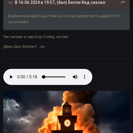
В 16.06.2024 в 19:57,
(бал) Билли Кид
сказал:
Бармен всё ещё под стойкой, хотя в салуне пусто давно) Что
за хлюпик)
Так залезь и сам под стойку, нытик!
Динь-Дон. Билли-Г...он.