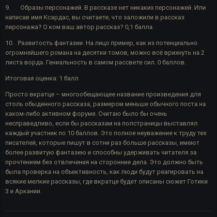
9.
Образы персонажей. В рассказе нет никаких персонажей. Или
написав имя Ксардас, вы считаете, что заложили в рассказ
персонажа? О ком ваш автор рассказ? 0,1 балла.
10.
Развитость фантазии. На лицо пример, как из потенциально
огромнейшего романа на десятки томов, можно всё врихнуть на 2
листа ворда. Гениальность в самом рассвете сил. 0 баллов.
Итоговая оценка: 1 балл
Просто вкратце – многообещающее название произведения для
столь обыденного рассказа, размером меньше обычного поста на
каком-либо активном форуме. Считаю было бы очень
несправедливо, если бы рассказам на полстраницы выставлял
каждый участник по 10 баллов. Это полное неуважение к труду тех
писателей, которые пишут в сотни раз больше рассказы, имеют
более развитую фантазию и способны удерживать читателя за
прочтением без отвлечения на сторонние дела. Это должно быть
была проверка на объективность, как люди будут реагировать на
всякие мелкие рассказы, где вкратце будет описаны сюжет Готики
3 и Аркании.