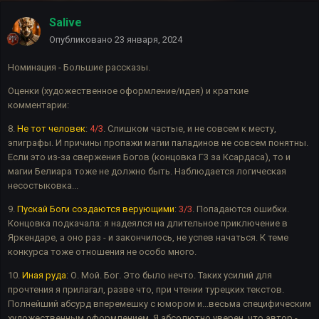
Salive
Опубликовано
23 января, 2024
Номинация - Большие рассказы.
Оценки (художественное оформление/идея) и краткие
комментарии:
8.
Не тот человек
:
4/3
. Слишком частые, и не совсем к месту,
эпиграфы. И причины пропажи магии паладинов не совсем понятны.
Если это из-за свержения Богов (концовка Г3 за Ксардаса), то и
магии Белиара тоже не должно быть. Наблюдается логическая
несостыковка...
9.
Пускай Боги создаются верующими
:
3/3
. Попадаются ошибки.
Концовка подкачала: я надеялся на длительное приключение в
Яркендаре, а оно раз - и закончилось, не успев начаться. К теме
конкурса тоже отношения не особо много.
10.
Иная руда
: О. Мой. Бог. Это было нечто. Таких усилий для
прочтения я прилагал, разве что, при чтении турецких текстов.
Полнейший абсурд вперемешку с юмором и...весьма специфическим
художественным оформлением. Я абсолютно уверен, что автор -