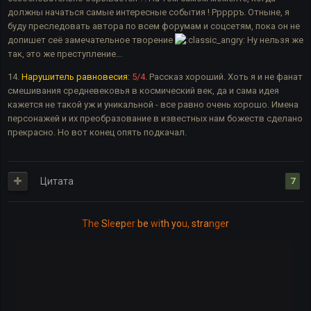
должны начаться самые интересные события ! Ррррръ. Отныне, я
буду преследовать автора по всем форумам и соцсетям, пока он не
допишет сеё замечательное творение
Ну нельзя же
так, это же преступление...
14.
Нарушитель равновесия
:
5/4
. Рассказ хороший. Хоть я и не фанат
смешивания средневековья в космический век, да и сама идея
кажется не такой уж и уникальной - все равно очень хорошо. Имена
персонажей и их преобразование в известных нам божеств сделано
прекрасно. Но вот конец опять подкачал.
Цитата
7
The
S
le
ep
er
be
wi
th yo
u,
stra
nge
r