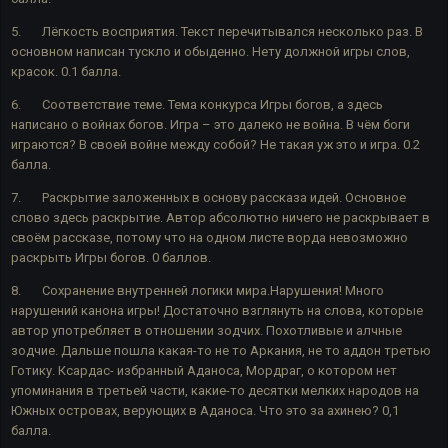
5.
Лёгкость восприятия. Текст перечитывался несколько раз. В
основном написан тускло и обыденно. Нету должной игры слов,
красок. 0.1 балла.
6.
Соответствие теме. Тема конкурса Игры богов, а здесь
написано о войнах богов. Игра – это далеко не война. В чём боги
играются? В своей войне между собой? Не такая уж это и игра. 0.2
балла.
7.
Раскрытие заложенных в основу рассказа идей. Основное
слово здесь раскрытие. Автор абсолютно ничего не раскрывает в
своём рассказе, потому что на одном листе ворда невозможно
раскрыть Игры богов. 0 баллов.
8.
Сохранение внутренней логики мира.Нарушения! Много
нарушений канона игры! Достаточно взглянуть на слова, которые
автор употребляет в отношении зодчих. Похотливые и алчные
зодчие. Дальше пошла какая-то не то Аркания, не то аддон третью
Готику. Ксардас- избранный Аданоса, Мордраг, о котором нет
упоминания в третьей части, какие-то десятки мелких народов на
Южных островах, верующих в Аданоса. Что это за ахинею? 0,1
балла.