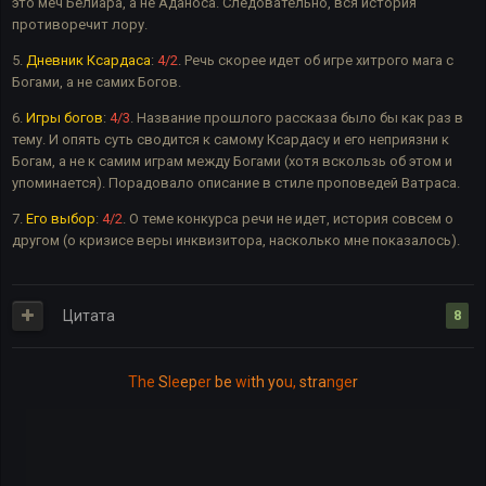
это меч Белиара, а не Аданоса. Следовательно, вся история
противоречит лору.
5.
Дневник Ксардаса
:
4/2
. Речь скорее идет об игре хитрого мага с
Богами, а не самих Богов.
6.
Игры богов
:
4/3
. Название прошлого рассказа было бы как раз в
тему. И опять суть сводится к самому Ксардасу и его неприязни к
Богам, а не к самим играм между Богами (хотя вскользь об этом и
упоминается). Порадовало описание в стиле проповедей Ватраса.
7.
Его выбор
:
4/2
. О теме конкурса речи не идет, история совсем о
другом (о кризисе веры инквизитора, насколько мне показалось).
Цитата
8
The
S
le
ep
er
be
wi
th yo
u,
stra
nge
r