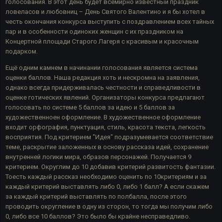
голосования. В этот день будет всемирно известный праздник
ловеласов и любовниц – День Святого Валентино и я бы хотел в
честь окончания конкурса выступить с поздравлением всех тайных
пар и в особенности одиноких женщин с их праздником на
Концертной площади Старого Лагеря с красивым и красочным
подарком.
Ещё одним камнем в начинании голосования является система
оценки баллов. Наша редакция хоть и нескромна на заявления,
однако всегда придерживалась честности и справедливости в
оценке готических явлений. Организаторы конкурса предлагают
голосовать по системе 5 баллов за идею и 5 баллов за
художественноен оформление. В художественное оформление
входит орфография, пунктуация
,
стиль, красота текста, легкость
восприятия
.
Под критерием "Идея" подразумевается соответствие
теме, раскрытие заложенных в основу рассказа идей, сохранение
внутренней логики мира, образов персонажей. Получается 9
критерием. Округлим до 10 добавив критерий развитость фантазии.
Тоесть каждый рассказ необходимо оценить по 10критериям и за
каждый критерий выставлять либо 0, либо 1 балл? А если скажем
за каждый критерий выставлять по полбалла, после этого
проводить округление в одну из сторон, то тогда мы получим либо
0, либо все 10 баллов? Это было бы крайне несправедливо.