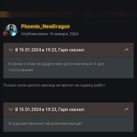
Phoenix_NewDragon
Опубликовано
16 января, 2024
В 15.01.2024 в 19:23,
Гарп
сказал:
В связи с этим не дадите мне дополнительно 3 дня
голосования
Только если целого месяца не хватит на оценку работ.
В 15.01.2024 в 19:23,
Гарп
сказал:
В художественное оформление входит