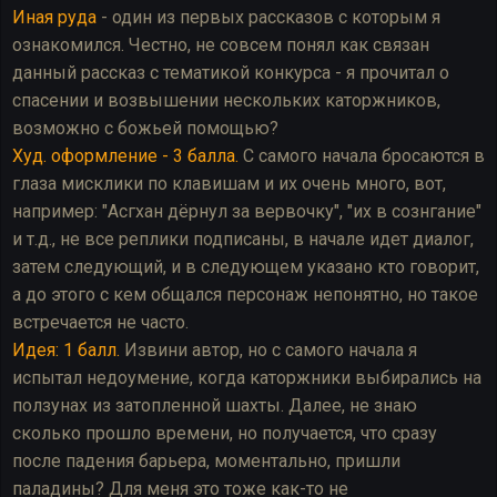
Иная руда
- один из первых рассказов с которым я
ознакомился. Честно, не совсем понял как связан
данный рассказ с тематикой конкурса - я прочитал о
спасении и возвышении нескольких каторжников,
возможно с божьей помощью?
Худ. оформление - 3 балла.
С самого начала бросаются в
глаза мисклики по клавишам и их очень много, вот,
например: "Асгхан дёрнул за вервочку", "их в сознгание"
и т.д., не все реплики подписаны, в начале идет диалог,
затем следующий, и в следующем указано кто говорит,
а до этого с кем общался персонаж непонятно, но такое
встречается не часто.
Идея: 1 балл.
Извини автор, но с самого начала я
испытал недоумение, когда каторжники выбирались на
ползунах из затопленной шахты. Далее, не знаю
сколько прошло времени, но получается, что сразу
после падения барьера, моментально, пришли
паладины? Для меня это тоже как-то не