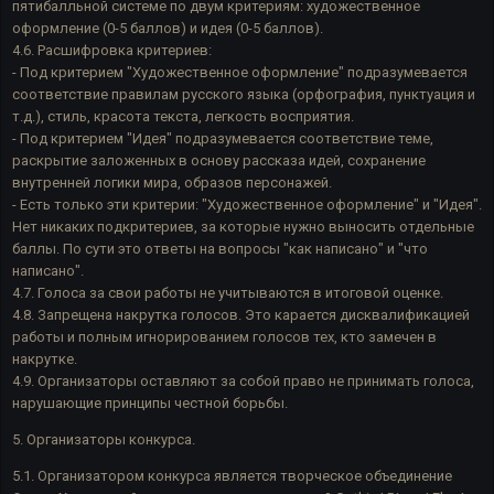
пятибалльной системе по двум критериям: художественное
оформление (0-5 баллов) и идея (0-5 баллов).
4.6. Расшифровка критериев:
- Под критерием "Художественное оформление" подразумевается
соответствие правилам русского языка (орфография, пунктуация и
т.д.), стиль, красота текста, легкость восприятия.
- Под критерием "Идея" подразумевается соответствие теме,
раскрытие заложенных в основу рассказа идей, сохранение
внутренней логики мира, образов персонажей.
- Есть только эти критерии: "Художественное оформление" и "Идея".
Нет никаких подкритериев, за которые нужно выносить отдельные
баллы. По сути это ответы на вопросы "как написано" и "что
написано".
4.7. Голоса за свои работы не учитываются в итоговой оценке.
4.8. Запрещена накрутка голосов. Это карается дисквалификацией
работы и полным игнорированием голосов тех, кто замечен в
накрутке.
4.9. Организаторы оставляют за собой право не принимать голоса,
нарушающие принципы честной борьбы.
5. Организаторы конкурса.
5.1. Организатором конкурса является творческое объединение