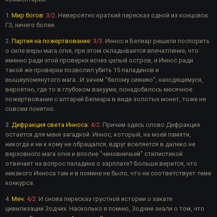
1.
Мир богов
:
3/2
. Невероятно краткий пересказ одной из концовок
Г3, ничего более.
2.
Партия на пожертвование
:
3/3
. Иннос и Белиар решили поспорить
о силе веры мага огня, при этом складывается впечатление, что
именно ради этой проверки исчез целый остров, и Иннос ради
такой же проверки позволил убить 15 паладинов и
вышеупомянутого мага...И зачем "белому сиянию", находящемуся,
вероятно, где то в глубоком вакууме, понадобилось месячное
пожертвование с алтарей Белиара в виде золотых монет, тоже не
совсем понятно.
3.
Дифракция света Инноса
:
4/2
. Причем здесь слово Дифракция
остается для меня загадкой. Иннос, который, на моей памяти,
никогда и ни к кому не обращался, вдруг вселяется в далеко не
верховного мага огня и вполне "чиновничьей" стилистикой
отвечает на вопрос паладина о зарплате? Больше верится, что
никакого Инноса там и в помине не было, что не соответствует теме
конкурса.
4.
Меч
:
4/2
. И снова пересказ грустной истории о закате
цивилизации Зодчих. Насколько я помню, Зодчие знали о том, что