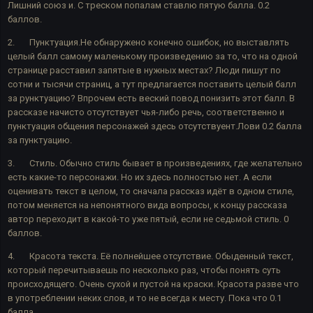
Лишний союз и. С треском попалам ставлю пятую балла. 0.2
баллов.
2.
Пунктуация.Не обнаружено конечно ошибок, но выставлять
целый балл самому маленькому произведению за то, что на одной
странице расставил запятые в нужных местах? Люди пишут по
сотни и тысячи страниц, а тут предлагается поставить целый балл
за рунктуацию? Впрочем есть веский повод понизить этот балл. В
рассказе начисто отсутствует чья-либо речь, соответственно и
пунктуация общения персонажей здесь отсутствуент.Лови 0.2 балла
за пунктуацию.
3.
Стиль. Обычно стиль бывает в произведениях, где желательно
есть какие-то персонажи. Но их здесь полностью нет. А если
оценивать текст в целом, то сначала рассказ идёт в одном стиле,
потом меняется на непонятного вида вопросы, к концу рассказа
автор переходит в какой-то уже пятый, если не седьмой стиль. 0
баллов.
4.
Красота текста. Её полнейшее отсутствие. Обыденный текст,
который перечитываешь по несколько раз, чтобы понять суть
происходящего. Очень сухой и пустой на краски. Красота разве что
в употреблении неких слов, и то не всегда к месту. Пока что 0.1
балла.