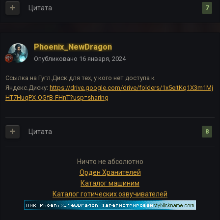
Цитата
7
Phoenix_NewDragon
Опубликовано
16 января, 2024
Ссылка на Гугл.Диск для тех, у кого нет доступа к
Яндекс.Диску:
https://drive.google.com/drive/folders/1x5eitKq1X3m1Mj
HT7HuqPX-OGfB-FHnT?usp=sharing
Цитата
8
Ничто не абсолютно
Орден Хранителей
Каталог машиним
Каталог готических озвучивателей