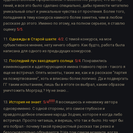
гений, и все это было сделано специально, дабы принести читателю
уникальный опыт и уникальные чувства от прочтения. Более того,
попадание в тему конкурса намного более заметна, чем в любом
рассказе до этого. Именно по этому, на полном серьезе, я ставлю
оценку
5/5
.
11.
Однажды в Старой шахте
:
4/2
. С темой конкурса, на мое
субъективное мнение, нету ничего общего. Как будто, работа была
написана для одного из предыдущих конкурсов.
12.
Последний луч заходящего солнца
:
5/4
. Понравились
изменяющиеся и адаптирующиеся имена главного героя - такого я
еще не встречал. Опять монеты, такие же, как и в рассказе "партия
на пожертвование", хоть и вписаны более логично. Да и подвергать
ГГ таким испытанием, лишь бы в итоге он выбрал, каким образом
уничтожить Морград ? Ну не знаю...
!!!!
13.
История не знает
:
5/4
Я восхищаюсь и ненавижу автора
одновременно. С одной стороны, это самое глубокое и
правдоподобное описание народа Зодчих, которое я когда либо
встречал. Просто читаешь, и веришь, что так и было. Но черт бы
его побрал - почему такой прекрастный рассказ так резко и
безосновательно обрывается ?! На том самом моменте, когда