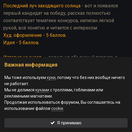
Последний луч заходящего солнца
- вот и появился
первый кандидат на победу, рассказ полностью
соответствует тематике конкурса, написан лёгкой
рукой, всё понятно и читается с интересом.
Худ. оформление - 5 баллов.
Идея - 5 баллов.
История не знает...
- довольно объемный рассказ, с
Важная информация
большим интересом ознакомился с историей
Яркендара и Радемеса, но опять же, мимо темы. Текст
Мы тоже используем
куки
, потому что без них вообще ничего
лёгкий, не нагружает, читается просто.
не работает.
Худ. оформление - 5 баллов.
Мы не делимся
куками
с троллями, гоблинами или
Идея - 3 балла
(если бы не тематика конкурса, то все 5
рекламными магнатами.
заслуженные)
Продолжая использоваться форумом, Вы соглашаетесь на
использование файлов
cookie
.
Не тот человек
- мне история понравилась, ошибок не
Я принимаю
увидел, но касательно темы - прямого указания на
участие, или присутствие богов я не увидел, если только