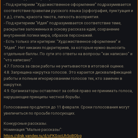
- Под критерием "Художественное оформление" подразумевается
соответствие правилам русского языка (орфография, пунктуация и
т.д.), стиль, красота текста, легкость восприятия.
- Под критерием "Идея" подразумевается соответствие теме,
раскрытие заложенных в основу рассказа идей, сохранение
внутренней логики мира, образов персонажей.
- Есть только эти критерии: "Художественное оформление" и
"Идея". Нет никаких подкритериев, за которые нужно выносить
отдельные баллы. По сути это ответы на вопросы "как написано" и
"что написано".
4.7. Голоса за свои работы не учитываются в итоговой оценке.
4.8. Запрещена накрутка голосов. Это карается дисквалификацией
работы и полным игнорированием голосов тех, кто замечен в
накрутке.
4.9. Организаторы оставляют за собой право не принимать голоса,
нарушающие принципы честной борьбы.
Голосование продлится до 11 февраля. Сроки голосования могут
увеличиться по просьбе голосующих.
Конкурсные рассказы.
Номинация "Малые рассказы":
https://disk.yandex.ru/d/oFKSqcUh5oBQbg