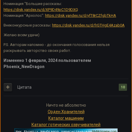
Номинация "Большие рассказы:
https://disk.yandex.ru/d/XP9D49pC1D9DXQ
Номинация "Архолос":
https://disk.yandex.ru/d/yfT8rCZfgbTkHA
Внеконкурсные рассказы:
https://disk.yandex.ru/d/frGTHgE4Azab0A
Желаю всем удачи)
P.S. Авторам напомню - до окончания голосования нельзя
раскрывать авторство своих работ.
Изменено
1 февраля, 2024
пользователем
Phoenix_NewDragon
Цитата
10
Ничто не абсолютно
Орден Хранителей
Каталог машиним
Каталог готических озвучивателей