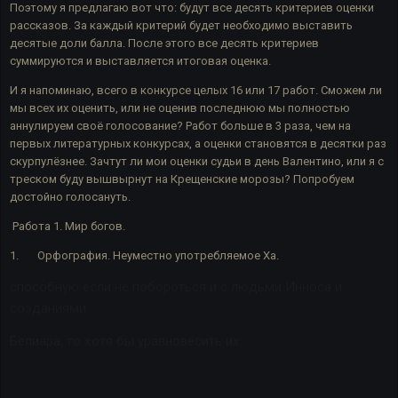
Поэтому я предлагаю вот что: будут все десять критериев оценки
рассказов. За каждый критерий будет необходимо выставить
десятые доли балла. После этого все десять критериев
суммируются и выставляется итоговая оценка.
И я напоминаю, всего в конкурсе целых 16 или 17 работ. Сможем ли
мы всех их оценить, или не оценив последнюю мы полностью
аннулируем своё голосование? Работ больше в 3 раза, чем на
первых литературных конкурсах, а оценки становятся в десятки раз
скурпулёзнее. Зачтут ли мои оценки судьи в день Валентино, или я с
треском буду вышвырнут на Крещенские морозы? Попробуем
достойно голосануть.
Работа 1. Мир богов.
1.
Орфография. Неуместно употребляемое Ха.
способную если не побороться и с людьми Инноса и
созданиями
Белиара, то хотя бы уравновесить их.