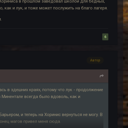
з Хориниса в прошлом заведовал школой для бедных,
о, как и лук, и тоже может послужить на благо лагеря.
.
6
Автор
ась в здешних краях, потому что лук - продолжение
 в Минентале всегда было вдоволь, как и
арьером, и теперь на Хоринис вернуться не могу. В
гонец магов привел меня сюда.