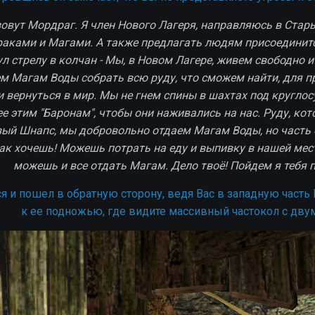
 зовут Мордраг. Я член Нового Лагеря, направляюсь в Стар
аками и Магами. А также предлагать людям присоединится 
ул стрелу в колчан - Мы, в Новом Лагере, живем свободно 
м Магам Воды собрать всю руду, что сможем найти, для п
и вернуться в мир. Мы не гнем спины в шахтах под кругл
ее этим "Баронам", чтобы они наживались на нас. Руду, ко
вый Шнапс, мы добровольно отдаем Магам Воды, но часть 
ак хочешь! Можешь потрать на еду и выпивку в нашей мес
можешь и все отдать Магам. Дело твоё! Пойдем я тебя 
я и пошел в обратную сторону, ведя Вас в западную часть
к ее подножью, где видите массивный частокол с дву