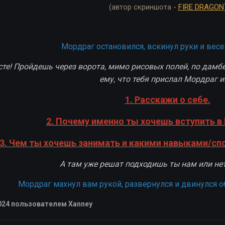
(автор скриншота -
FIRE DRAGON
Мордраг остановился, вскинул руки и весе
есте! Пройдешь через ворота, мимо рисовых полей, по дам
ему, что тебя прислал Мордраг и..
1. Расскажи о себе.
2. Почему именно ты хочешь вступить в
3. Чем ты хочешь занимать и какими навыками/с
А там уже решат подходишь ты нам или нет
Мордраг махнул вам рукой, развернулся и двинулся о
024
пользователем Xanney