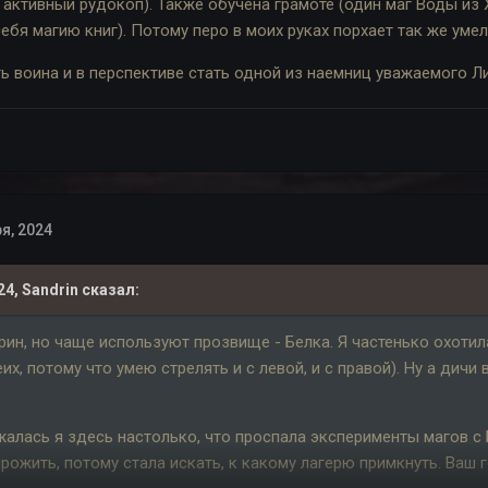
 активный рудокоп). Также обучена грамоте (один маг Воды и
ебя магию книг). Потому перо в моих руках порхает так же умел
ь воина и в перспективе стать одной из наемниц уважаемого Ли
я, 2024
24,
Sandrin
сказал:
рин, но чаще используют прозвище - Белка. Я частенько охотил
их, потому что умею стрелять и с левой, и с правой). Ну а дичи
жалась я здесь настолько, что проспала эксперименты магов с Б
рожить, потому стала искать, к какому лагерю примкнуть. Ваш 