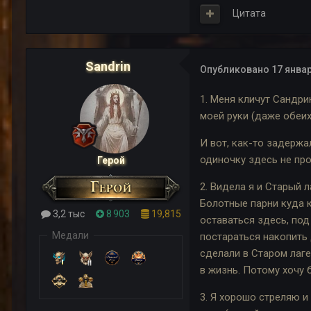
Цитата
Sandrin
Опубликовано
17 январ
1. Меня кличут Сандри
моей руки (даже обеих
И вот, как-то задержа
одиночку здесь не про
Герой
2. Видела я и Старый 
Болотные парни куда к
3,2 тыс
8 903
19,815
оставаться здесь, под
Медали
постараться накопить 
сделали в Старом лаге
в жизнь. Потому хочу 
3. Я хорошо стреляю и