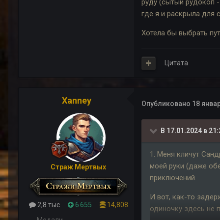
руду (сытый рудокоп -
где я и раскрыла для с
Хотела бы выбрать пут
Цитата
Xanney
Опубликовано
18 январ
В 17.01.2024 в 21:
1. Меня кличут Санд
моей руки (даже обе
Страж Мертвых
приключений.
И вот, как-то задер
2,8 тыс
6 655
14,808
одиночку здесь не п