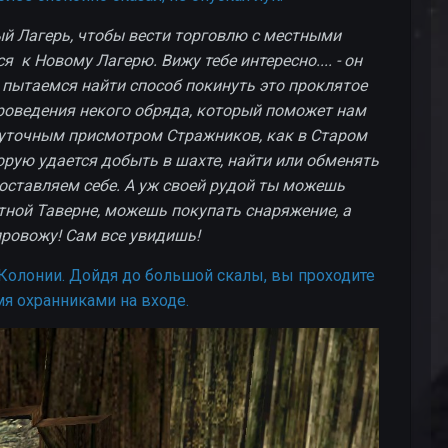
ый Лагерь, чтобы вести торговлю с местными
к Новому Лагерю. Вижу тебе интересно.... - он
и пытаемся найти способ покинуть это проклятое
роведения некого обряда, который поможет нам
осуточным присмотром Стражников, как в Старом
торую удается добыть в шахте, найти или обменять
оставляем себе. А уж своей рудой ты можешь
тной Таверне, можешь покупать снаряжение, а
провожу! Сам все увидишь!
 Колонии. Дойдя до большой скалы, вы проходите
мя охранниками на входе.