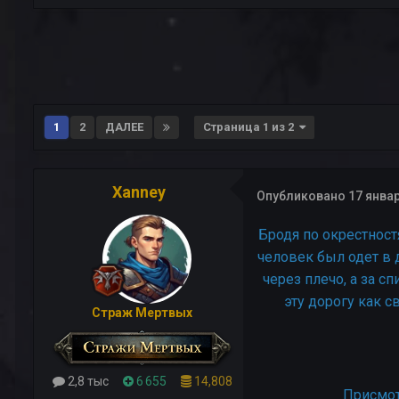
1
2
ДАЛЕЕ
Страница 1 из 2
Xanney
Опубликовано
17 январ
Бродя по окрестност
человек был одет в 
через плечо, а за с
эту дорогу как с
Страж Мертвых
2,8 тыс
6 655
14,808
Присмот