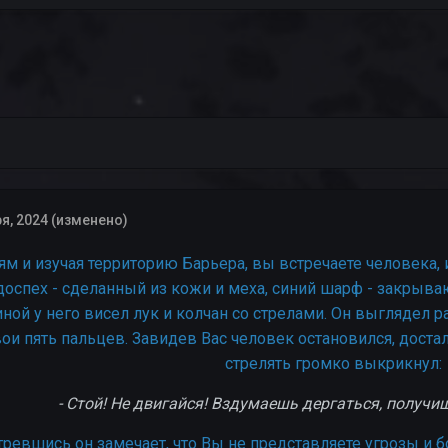
я, 2024
(изменено)
ям и изучая территорию Барьера, вы встречаете человека, 
доспех - сделанный из кожи и меха, синий шарф - закрыва
пиной у него висел лук и колчан со стрелами. Он выглядел
вои пять пальцев. Завидев Вас человек остановился, доста
стрелять громко выкрикнул:
- Стой! Не двигайся! Вздумаешь дергаться, получи
ревшись он замечает, что Вы не представляете угрозы и бо