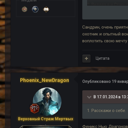
Медали
2. Видела я и Стары
правы. Болотные па
хочется оставаться 
вместе постараться
Сандрин, очень приятн
приспосабливаться, 
охотник и опытный вои
нужно менять, а меч
воплотить свою мечту 
3. Я хорошо стреляю
собирать руду (сыт
Цитата
школой для бедных, 
послужить на благо 
Phoenix_NewDragon
Опубликовано
Хотела бы выбрать п
19 январ
В 17.01.2024 в 13:
1. Расскажи о себе.
Верховный Страж Мертвых
Феникс Нью Драгонови