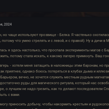
я, 2024
н, но чаще используют прозвище - Белка. Я частенько охотилас
, потому что умею стрелять и с левой, и с правой). Ну а дичи в
лась я здесь настолько, что проспала эксперименты магов с Бар
жить, потому стала искать, к какому лагерю примкнуть. Ваш го
лагерь - хотели меня затащить в наложницы этим баронам, но п
ак приятнее, однако боюсь потеряться в клубах дыма и иллюзи
 Барьером, вечно, не хочется служить местным рудным магнатам
достаточно руды для магического ритуала, который нас освобо
ре, о лучшем не надо грезить, как то делают последователи Сп
быть с вами.
 могу приносить добычу, чтобы накормить крестьян и рудокопо