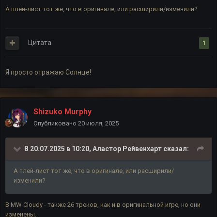
А плей-лист тот же, что в оригинале, или расширили/изменили?
Цитата
1
Я просто отражаю Солнце!
Shizuko Murphy
Опубликовано
20 июля, 2025
В 20.07.2025 в 10:20,
Аластор Рейвенхарт
сказал:
А плей-лист тот же, что в оригинале, или расширили/
изменили?
В MW Cloudy - также 26 треков, как и в оригинальной игре, но они
изменены.