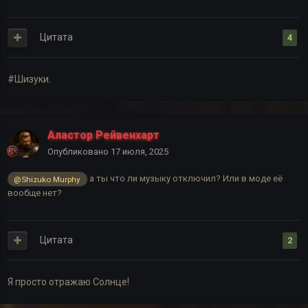
Цитата
4
#Шизуки.
Аластор Рейвенхарт
Опубликовано
17 июля, 2025
а ты что ли музыку отключил? Или в моде её
@Shizuko Murphy
вообще нет?
Цитата
2
Я просто отражаю Солнце!