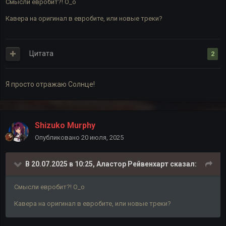
Смысли евробит?! О_о
Кавера на оригинал в евробите, или новые треки?
Цитата
2
Я просто отражаю Солнце!
Shizuko Murphy
Опубликовано
20 июля, 2025
В 20.07.2025 в 10:25,
Аластор Рейвенхарт
сказал:
Смысли евробит?! О_о
Кавера на оригинал в евробите, или новые треки?