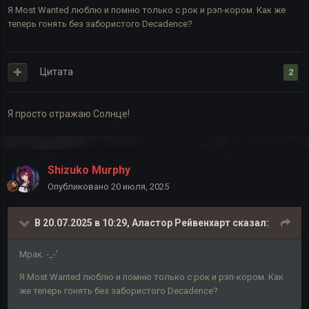
Я Most Wanted люблю и помню только с рок и рэп-кором. Как же
теперь гонять без забористого Decadence?
Цитата
2
Я просто отражаю Солнце!
Shizuko Murphy
Опубликовано
20 июля, 2025
В 20.07.2025 в 10:29,
Аластор Рейвенхарт
сказал:
Мрак. -_-'
Я Most Wanted люблю и помню только с рок и рэп-кором. Как
же теперь гонять без забористого Decadence?