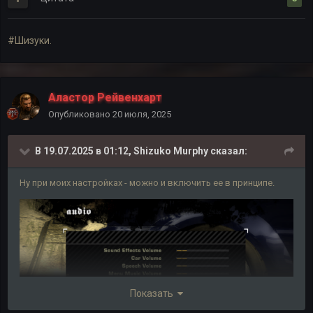
#Шизуки.
Аластор Рейвенхарт
Опубликовано
20 июля, 2025
В 19.07.2025 в 01:12,
Shizuko Murphy
сказал:
Ну при моих настройках - можно и включить ее в принципе.
Показать