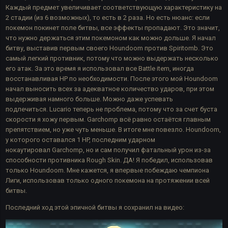
Каждый предмет увеличивает соответствующую характеристику на
2 стадии (из 6 возможных), то есть в 2 раза. Но есть нюанс: если
покемон покинет поле битвы, все эффекты пропадают. Это значит,
что нужно держаться этим покемоном как можно дольше. Я начал
битву, выставив первым своего Houndoom против Spiritomb. Это
самый легкий противник, потому что можно выдержать несколько
его атак. За это время я использовал все Battle item, иногда
восстанавливая HP по необходимости. После этого мой Houndoom
начал выносить всех за адекватное количество ударов, при этом
выдерживая намного больше. Можно даже успевать
подлечиться. Lucario теперь не проблема, потому что за счет буста
скорости я хожу первым. Garchomp всё равно остаётся главным
препятствием, но уже чуть меньше. В итоге мне повезло. Houndoom,
у которого оставался 1 HP, последним ударном
нокаутировал Garchomp, но и сам получил фатальный урон из-за
способности противника Rough Skin. ДА! Я победил, использовав
только Houndoom. Мне кажется, я впервые побеждаю чемпиона
Лиги, использовав только одного покемона на протяжении всей
битвы.
Последний ход этой эпичной битвы я сохранил на видео: