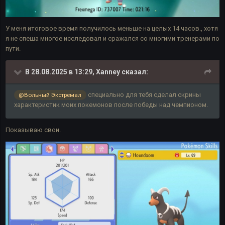
У меня итоговое время получилось меньше на целых 14 часов., хотя
я не спеша многое исследовал и сражался со многими тренерами по
пути.
В 28.08.2025 в 13:29,
Xanney
сказал:
специально для тебя сделал скрины
@Вольный Экстремал
характеристик моих покемонов после победы над чемпионом.
Показываю свои.