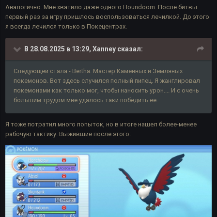
Аналогично. Мне хватило даже одного Houndoom. После битвы
первый раз за игру пришлось воспользоваться лечилкой. До этого
я всегда лечился только в Покецентрах.
В 28.08.2025 в 13:29,
Xanney
сказал:
Следующей стала - Bertha. Мастер Каменных и Земляных
покемонов. Вот здесь случился полный пипец. Я жанглировал
покемонами как только мог, чтобы наносить урон.... И с очень
большим трудом мне удалось таки победить ее.
Я тоже потратил много попыток, но в итоге нашел более-менее
рабочую тактику. Выжившие после этого: