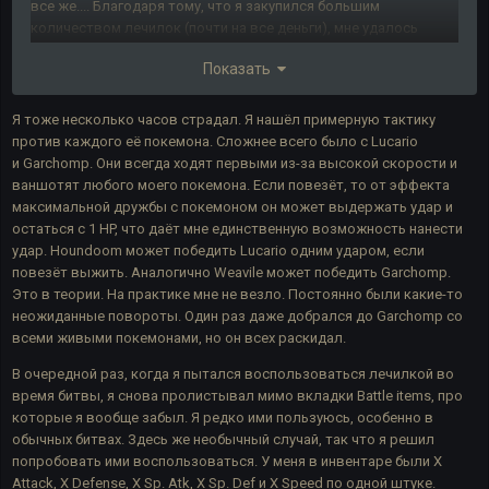
все же.... Благодаря тому, что я закупился большим
количеством лечилок (почти на все деньги), мне удалось
выдержать основной шквал ее атак и победить.
Показать
Я тоже несколько часов страдал. Я нашёл примерную тактику
против каждого её покемона. Сложнее всего было с Lucario
и Garchomp. Они всегда ходят первыми из-за высокой скорости и
ваншотят любого моего покемона. Если повезёт, то от эффекта
максимальной дружбы с покемоном он может выдержать удар и
остаться с 1 HP, что даёт мне единственную возможность нанести
удар. Houndoom может победить Lucario одним ударом, если
повезёт выжить. Аналогично Weavile может победить Garchomp.
Это в теории. На практике мне не везло. Постоянно были какие-то
неожиданные повороты. Один раз даже добрался до Garchomp со
всеми живыми покемонами, но он всех раскидал.
В очередной раз, когда я пытался воспользоваться лечилкой во
время битвы, я снова пролистывал мимо вкладки Battle items, про
которые я вообще забыл. Я редко ими пользуюсь, особенно в
обычных битвах. Здесь же необычный случай, так что я решил
попробовать ими воспользоваться. У меня в инвентаре были X
Attack, X Defense, X Sp. Atk, X Sp. Def и X Speed по одной штуке.