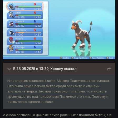
В 28.08.2025 в 13:29,
Xanney
сказал:
И последним оказался Lucian. Мастер Психических покемонов.
Это была самая легкая битва среди всех битв с членами
элитной четверки. Так мои покемоны типа Тьма, то у них есть
преимущество над покемонами Психического типа. Поэтому я
очень легко одолел Lucian'а.
И снова согласен. Я даже не лечил раненных с прошлой битвы, а в