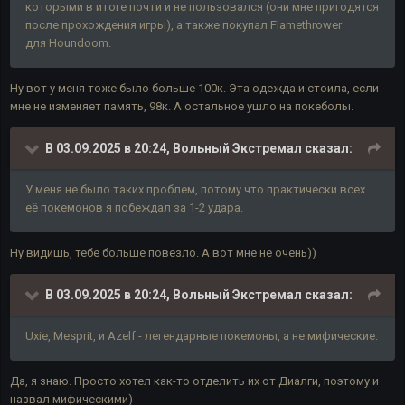
которыми в итоге почти и не пользовался (они мне пригодятся
после прохождения игры), а также покупал
Flamethrower
для
Houndoom.
Ну вот у меня тоже было больше 100к. Эта одежда и стоила, если
мне не изменяет память, 98к. А остальное ушло на покеболы.
В 03.09.2025 в 20:24,
Вольный Экстремал
сказал:
У меня не было таких проблем, потому что практически всех
её покемонов я побеждал за 1-2 удара.
Ну видишь, тебе больше повезло. А вот мне не очень))
В 03.09.2025 в 20:24,
Вольный Экстремал
сказал:
Uxie, Mesprit, и Azelf - легендарные покемоны, а не мифические.
Да, я знаю. Просто хотел как-то отделить их от Диалги, поэтому и
назвал мифическими)