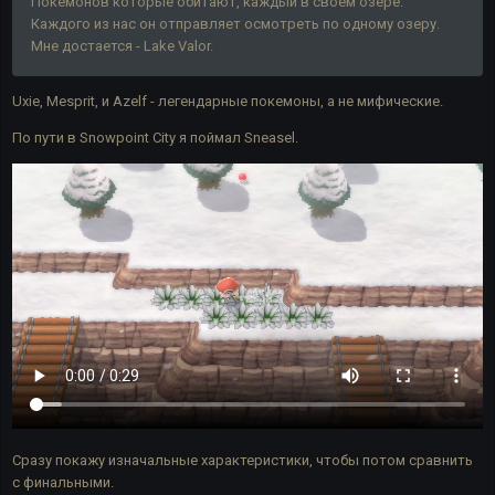
Покемонов которые обитают, каждый в своём озере.
Каждого из нас он отправляет осмотреть по одному озеру.
Мне достается - Lake Valor.
Uxie, Mesprit, и Azelf - легендарные покемоны, а не мифические.
По пути в Snowpoint City я поймал Sneasel.
Сразу покажу изначальные характеристики, чтобы потом сравнить
с финальными.