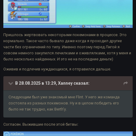
Пришлось жертвовать некоторыми покемонами в процессе. Это
нормально. Такое часто бывало даже когда я проходил другие
части без ограничений по типу. Именно поэтому перед Лигой я
совсем немного закупился лечилками и оживлялками, хотя у меня и
было несколько найденных. И это не на последние деньги)
Оживив и подлечив нуждающихся, я отправился дальше.
В 28.08.2025 в 13:29,
Xanney
сказал:
Следующим был уже знакомый мне Flint. У него же команда
состояла из разных покемонов. Ну и в целом победить его
было не так трудно, как Berth'у.
Согласен. Выжившие после этой битвы: