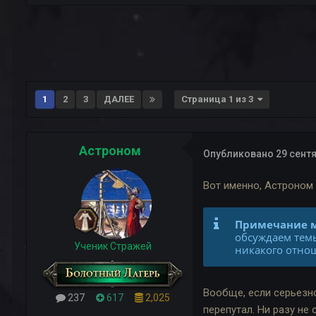
1
2
3
ДАЛЕЕ
Страница 1 из 3
Астроном
Опубликовано
29 сентя
Вот именно, Астроном
Примечание м
обсуждаем темы
Ученик Стражей
никакого отнош
Вообще, если серьезно
237
617
2,025
перепутал. Ни разу не