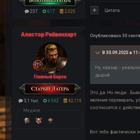
Цитата
237
617
2,025
Аластор Рейвенхарт
Опубликовано
30 сентя
В 30.09.2025 в 11:
Ну, квазар - реальн
дырой.
Главный Барон
Это да. Но люди... Б
явления перевирать, 
3,1 тыс
6 542
42,115
соотносится с действи
Медали
Вот тебе фактически э