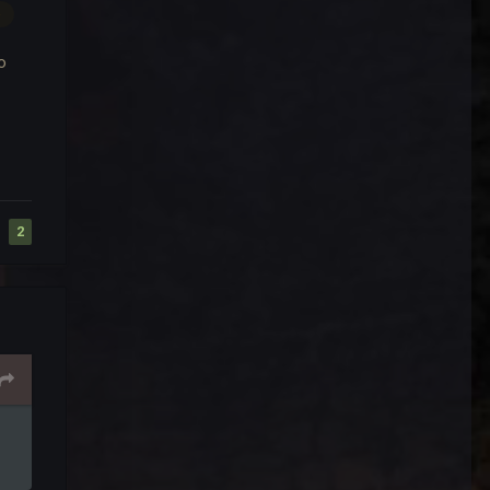
р
о
2