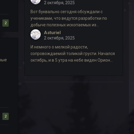
2 октября, 2025
Вот буквально сегодня обсуждали с
учениками, что ведутся разработки по
2
добыче полезных ископаемых из...
Asturiel
2 октября, 2025
И немного о мелкой радости,
сопровождаемой толикой грусти. Начался
орые
октябрь, и в 5 утра на небе виден Орион...
2