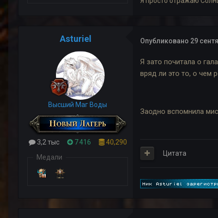
Я просто отражаю Солн
Asturiel
Опубликовано
29 сентя
Я зато почитала о гал
вряд ли это то, о чем 
Высший Маг Воды
Заодно вспомнила мис
3,2 тыс
7 416
40,290
Цитата
Медали