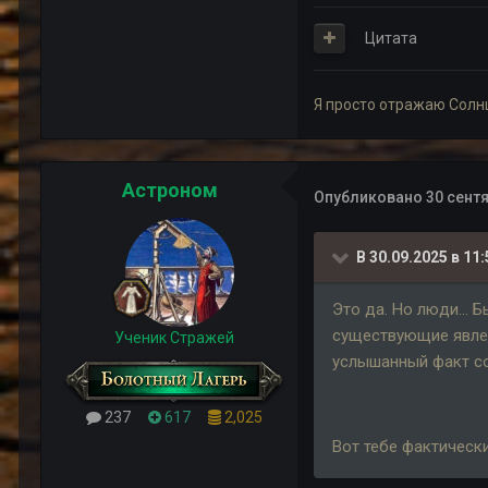
Цитата
Я просто отражаю Солн
Астроном
Опубликовано
30 сентя
В 30.09.2025 в 11:
Это да. Но люди... 
существующие явлен
Ученик Стражей
услышанный факт со
237
617
2,025
Вот тебе фактическ