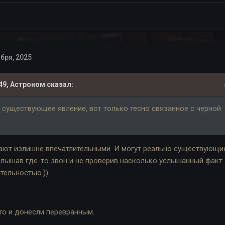
бря, 2025
49,
Астроном
сказал:
о существующее явление, вот только тесно связанное с черной
ывают излишне впечатлительными. И могут реально существующи
услышав где-то звон и не проверив насколько услышанный факт
тельностью.))
то и донесли перевранным.