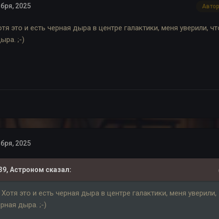
бря, 2025
Авто
отя это и есть черная дыра в центре галактики, меня уверили, чт
ыра. ;-)
бря, 2025
39,
Астроном
сказал:
 Хотя это и есть черная дыра в центре галактики, меня уверили,
рная дыра. ;-)