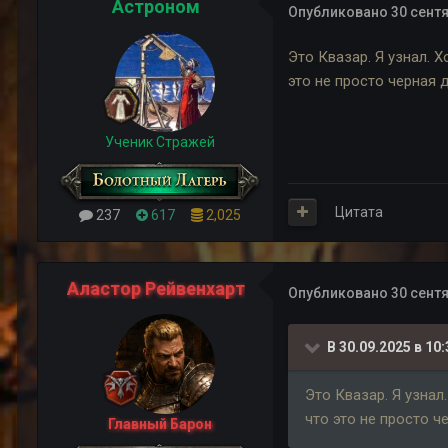
Астроном
Опубликовано
30 сентя
Это Квазар. Я узнал. Х
это не просто черная д
Ученик Стражей
Цитата
237
617
2,025
Аластор Рейвенхарт
Опубликовано
30 сентя
В 30.09.2025 в 10:
Это Квазар. Я узнал.
что это не просто че
Главный Барон