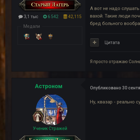
А вот не надо слушать
вахой. Такие люди поч
3,1 тыс
6 542
42,115
бред больного вообра
Медали
Цитата
Я просто отражаю Солн
Астроном
Опубликовано
30 сентя
Ну, квазар - реально 
Ученик Стражей