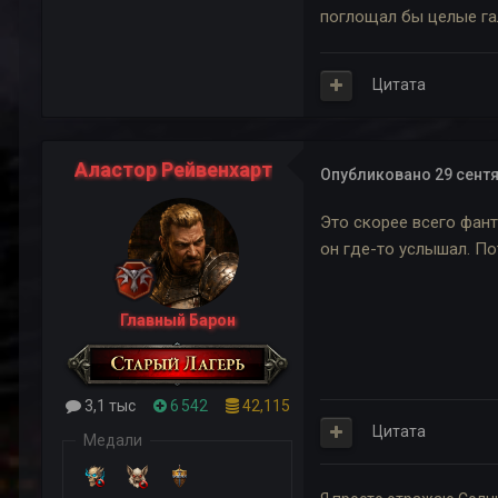
поглощал бы целые га
Цитата
Аластор Рейвенхарт
Опубликовано
29 сентя
Это скорее всего фант
он где-то услышал. По
Главный Барон
3,1 тыс
6 542
42,115
Цитата
Медали