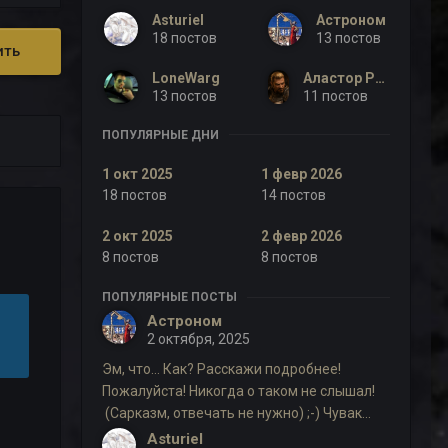
Asturiel
Астроном
18 постов
13 постов
ить
LoneWarg
Аластор Рейвенхарт
13 постов
11 постов
ПОПУЛЯРНЫЕ ДНИ
1 окт 2025
1 февр 2026
18 постов
14 постов
2 окт 2025
2 февр 2026
8 постов
8 постов
ПОПУЛЯРНЫЕ ПОСТЫ
Астроном
2 октября, 2025
Эм, что… Как? Расскажи подробнее!
Пожалуйста! Никогда о таком не слышал!
(Сарказм, отвечать не нужно) ;-) Чувак...
Asturiel