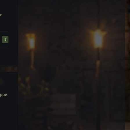
не
3
р
рой.