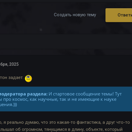
Создать новую тему
Ответ
бря, 2025
 тон задает.
одератора раздела:
И стартовое сообщение темы! Тут
 про космос, как научные, так и не имеющие к науке
ения.)))
, я реально думаю, что это какая-то фантастика, а друг что-то
 слышал об огромном, тянущимся в длину, объекте, который