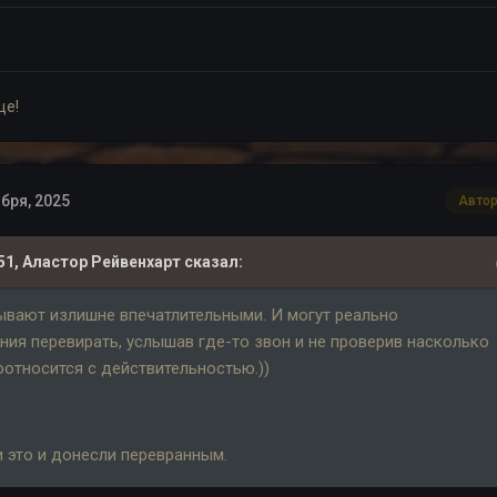
це!
бря, 2025
Авто
51,
Аластор Рейвенхарт
сказал:
Бывают излишне впечатлительными. И могут реально
ия перевирать, услышав где-то звон и не проверив насколько
относится с действительностью.))
и это и донесли перевранным.