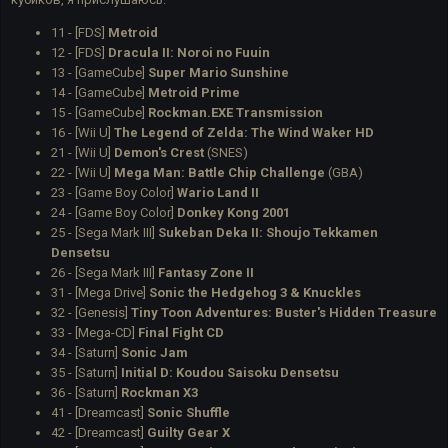
11 - [FDS]
Metroid
12 - [FDS]
Dracula II: Noroi no Fuuin
13 - [GameCube]
Super Mario Sunshine
14 - [GameCube]
Metroid Prime
15 - [GameCube]
Rockman.EXE Transmission
16 - [Wii U]
The Legend of Zelda: The Wind Waker HD
21 - [Wii U]
Demon's Crest
(SNES)
22 - [Wii U]
Mega Man: Battle Chip Challenge
(GBA)
23 - [Game Boy Color]
Wario Land II
24 - [Game Boy Color]
Donkey Kong 2001
25 - [Sega Mark III]
Sukeban Deka II: Shoujo Tekkamen
Densetsu
26 - [Sega Mark III]
Fantasy Zone II
31 - [Mega Drive]
Sonic the Hedgehog 3 & Knuckles
32 - [Genesis]
Tiny Toon Adventures: Buster's Hidden Treasure
33 - [Mega-CD]
Final Fight CD
34 - [Saturn]
Sonic Jam
35 - [Saturn]
Initial D: Koudou Saisoku Densetsu
36 - [Saturn]
Rockman X3
41 - [Dreamcast]
Sonic Shuffle
42 - [Dreamcast]
Guilty Gear X