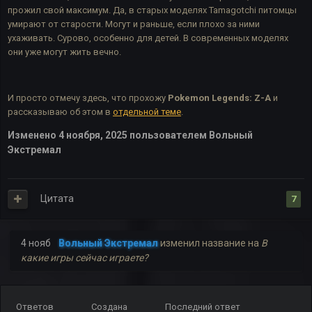
прожил свой максимум. Да, в старых моделях Tamagotchi питомцы
умирают от старости. Могут и раньше, если плохо за ними
ухаживать. Сурово, особенно для детей. В современных моделях
они уже могут жить вечно.
И просто отмечу здесь, что прохожу
Pokemon Legends: Z-A
и
рассказываю об этом в
отдельной теме
.
Изменено
4 ноября, 2025
пользователем Вольный
Экстремал
Цитата
7
4 нояб
Вольный Экстремал
изменил название на
В
какие игры сейчас играете?
Ответов
Создана
Последний ответ