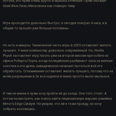
потоке, это прям очень круто! И музыка отличная. Прям обожаю
Steel Alive Лизы Мисковски как главную тему.
Игра проходится довольно быстро, я сегодня поиграл 4 часа, и в
общем то прошёл уже больше половины.
Но есть и минусы. Техническая часть игры в 2025 оставляет желать
лучшего. У меня компьютер довольно современный. Но, Nvidia
PhysX заставляет игру лагать уже на второй миссии при побеге из
офиса Роберта Поупа, когда полицейские разбивают окна на мелкие
осколки и эта дрянь энвидиевская начинает пытаться всё это
обработать. Сглаживание оставляет желать лучшего, потому что на
моём разрешении в 2к все надписи в меню просто мыло мыльное.
И тем не менее я прям хочу пройти её до конца. Она того стоит. А
потом посмотреть, как я могу найти лицензионную версию ремейка
Mirror's Edge Catalyst. Не уверен, что её я тоже пройду, но хочу
собрать коллекцию.