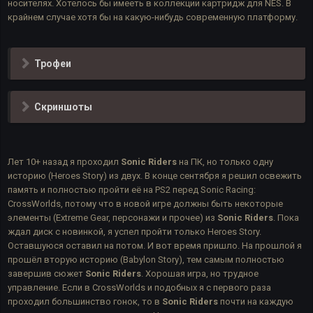
носителях. Хотелось бы имееть в коллекции картридж для NES. В
крайнем случае хотя бы на какую-нибудь современную платформу.
Трофеи
Скриншоты
Лет 10+ назад я проходил
Sonic Riders
на ПК, но только одну
историю (Heroes Story) из двух. В конце сентября я решил освежить
память и полностью пройти её на PS2 перед Sonic Racing:
CrossWorlds, потому что в новой игре должны быть некоторые
элементы (Extreme Gear, персонажи и прочее) из
Sonic Riders
. Пока
ждал диск с новинкой, я успел пройти только Heroes Story.
Оставшуюся оставил на потом. И вот время пришло. На прошлой я
прошёл вторую историю (Babylon Story), тем самым полностью
завершив сюжет
Sonic Riders
. Хорошая игра, но трудное
управление. Если в CrossWorlds и подобных я с первого раза
проходил большинство гонок, то в
Sonic Riders
почти на каждую