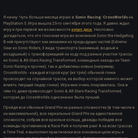
Я начну. Чуть больше месяца играю в
Sonic Racing: CrossWorlds
на
PlayStation 5. Игра вышла 25-го сентября этого года. Я давно ждал
игру и при первой же возможности
купил диск
. Несложно
догадаться, что это гоночная игра во вселенной Sonic the Hedgehog.
В ней присутствуют как механики из предыдущих частей (Extreme
Gear из Sonic Riders, 3 вида транспорта (наземный, водный и
воздушный) с трансформацией на ходу под разные участки трассы
из Sonic & All-Stars Racing Transformed, командные заезды из Team
Sonic Racing и прочее), так и добавлены новые (например,
CrossWorlds - каждый второй круг (из трёх) обычной гонки
происходит на случайной трассе, на выбор которой немного может
влиять текущий лидер гонки). Игра мне очень понравилась. Она в
чём-то даже превосходит Sonic & All-Stars Racing Transformed,
которая до CrossWorlds однозначно была лучшей.
Пройдя все обычные Grand Prix на разных сложностях (в том числе и
на максимальной), все зеркальные Grand Prix на единственной
сложности, собрав все красные кольца, дважды победив все
команды противников в Race Park и получив ранг A на всех трассах
в Time Trial, я выполнил практически все основные цели игры и