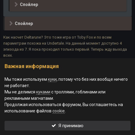
Спойлер
Спойлер
Как насчет Deltarune? Это тоже игра от Toby Fox и по всем
параметрам похожа на Undertale. На данный момент доступно 4
эпизода из 7. Я пока проходил только первый. Теперь жду выхода
всех.
Важная информация
Цитата
7
Мы тоже используем
куки
, потому что без них вообще ничего
не работает.
Мы не делимся
куками
с троллями, гоблинами или
рекламными магнатами.
Мастер Denджин
Продолжая использоваться форумом, Вы соглашаетесь на
Опубликовано
10 ноября, 2025
использование файлов
cookie
.
В 10.11.2025 в 20:39,
Вольный Экстремал
сказал:
Я принимаю