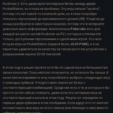
Rockman 2. Есть даже мультиплеерные битвы между двумя
PocketStation, но я пока не пробовал. Эту игру нельзя "пройти",
потому что нет какой-то конечной цели, но я пока попробую
покачать персонажей до максимального уровня (99). Я ещё не до
конца разобрался в некоторых нюансах, потому что в интернете
довольно мало информации. Аналогичные
Pokeroku
есть для
каждой из шести частей Rockman на PS1, которые отличаются
только доступными персонажами и одной мини-игрой. Это моя
вторая игра на PocketStation (первой была
JOJO POKE
), и я не
перестаю удивляться их качеству на таком простом устройстве с
разрешением экрана 32×32 пикселей.
В этом году я решил пройти хотя бы по одной игре на большинстве
своих консолей. Пока неплохо получается, но хотелось бы лучше. В
качестве эксперимента хочу попробовать выбрать следующую игру
с помощью кубиков. Я подготовил список из 36 игр с
соответствующей комбинацией. Среди них есть и те, в которые я бы
просто хотел сейчас поиграть, даже если это не первая игра на
соответствующей консоли в этом году. Результат определю по
первым двум кубикам в этом сообщении. Если вдруг кто-то захочет
посоветовать мне игру из этого списка (или близкую к ним) вместо
кубиков, я прислушаюсь.