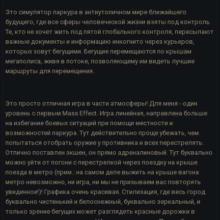
Это симулятор паркура в антиутопичном мире ближайшего
будущего, где все сферы человеческой жизни взяты под контроль.
Те, кто не хочет жить под пятой глобального контроля, пересылают
важные документы и информацию инкогнито через курьеров,
которых зовут бегущими. Бегущие перемещаются по крышам
мегаполиса, живя в потоке, позволяющему им видеть лучшие
маршруты для перемещения.
Это просто отличная игра в части атмосферы! Для меня - один
уровень с первым Mass Effect. Игра линейная, направлена больше
на избегание боевых ситуаций при помощи местности и
возможностей паркура. Тут действительно проще убежать, чем
попытаться отобрать оружие у противника и всех перестрелять.
Отлично поставлен экшен, он прямо адреналиновый. Тут буквально
можно уйти от погони с перестрелкой через поездку на крыше
поезда в метро (прим.: на самом деле выжить на крыше вагона
метро невозможно, ни игра, ни мы не призываем вас повторять
увиденное!)! Графика очень красивая. Стилизация, где весь город
буквально чистенький и белоснежный, буквально зеркальный, и
только зрение бегущих может разглядеть красные дорожки в