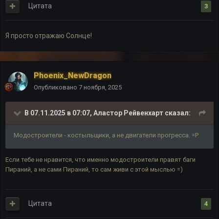
Цитата
3
Я просто отражаю Солнце!
Phoenix_NewDragon
Опубликовано
7 ноября, 2025
В 07.11.2025 в 07:07,
Аластор Рейвенхарт
сказал:
Модостроители - костыльщики, а не двигатели прогресса. =Р
Если тебе не нравится, что именно модостроители правят баги
Пираний, а не сами Пираний, то сам живи с этой мыслью =)
Цитата
4