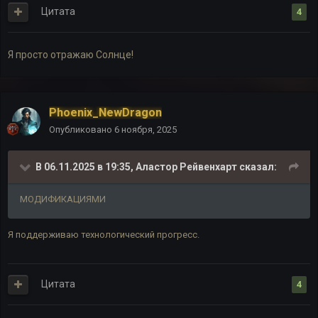
Цитата
4
Я просто отражаю Солнце!
Phoenix_NewDragon
Опубликовано
6 ноября, 2025
В 06.11.2025 в 19:35,
Аластор Рейвенхарт
сказал:
МОДИФИКАЦИЯМИ
Я поддерживаю технологический прогресс.
Цитата
4