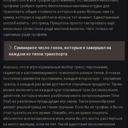
получил почти все трофеи (достижения). Оставшиеся несколько
трофеев требуют купить бесполезные наклейки и гудки для
транспорта, общая стоимость которых в разы больше, чем та
сумма, которую я заработал в игре на тот момент. Единственный
способ копить - это гринд. Пришлось просто так проехать ещё
несколько сотен гонок ради местной валюты. Чего только не
сделаешь ради трофеев.
Суммарное число гонок, которые я завершил на
каждом из типов транспорта
Хорошо, что в игре нормальный выбор трасс, персонажей,
гаджетов и кастомизируемого транспорта разных типов. В гонках
постоянно меняются противники, каждый второй круг - случайная
трасса, и каждый раз всем достаются случайные предметы. Также
можно включить на каждый круг случайный трек (из нескольких
десятков, которые можно разблокировать за прохождение Time
Trial) из различных предыдущих игр серии. Такое разнообразие
делает унылый гринд не таким скучным. Если бы не трофеи, я бы не
стал тратить на это время. Спасибо, что не нужно покупать
абсолютно всё возможное в игре, иначе бы это могло растянуться
на много месяцев, если не лет. Такой идиотский экономический