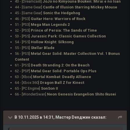
43 - [Dreamcast]
JoJo no Kimyouna Bouken: Mirai e no Isan
44 - [Game Gear]
Castle of Illusion Starring Mickey Mouse
45 - [Game Gear]
Sonic the Hedgehog
46 - [PS3]
Guitar Hero: Warriors of Rock
51 - [PS3]
Mega Man Legends 2
52 - [PS3]
Prince of Persia: The Sands of Time
53 - [PS5]
Jurassic Park: Classic Games Collection
54 - [PS5]
Hollow Knight: Silksong
55 - [PS5]
Stellar Blade
56 - [PS5]
Metal Gear Solid: Master Collection Vol. 1 Bonus
Content
61 - [PS5]
Death Stranding 2: On the Beach
62 - [PSP]
Metal Gear Solid: Portable Ops Plus
63 - [Xbox]
Mortal Kombat: Deadly Alliance
64 - [Xbox 360]
Dragon Ball Z for Kinect
65 - [PC Engine]
SonSon II
66 - [WonderSwan]
Neon Genesis Evangelion Shito Ikusei
В 10.11.2025 в 14:31,
Мастер Denджин
сказал: