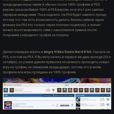
предыдущих играх серии я обычно после 100% трофеев в PS5-
версии сразу выбивал 100% в PS4-версии, но в этот раз сделаю
перерыв между ними. Пока надоело. На PS4 будет немного проще,
потому что там есть возможность делать бэкапы сейвов через
флешку (на PS5 это только через платную подписку), а значит
можно восстанавливать сейв с накопленной суммой после
получения очередного трофея за покупку.
Далее планирую играть в
Angry Video Game Nerd 8-bit
. Сначала на
PS5, а потом на PS4. Я бы могу начать в первый же день выхода (23-е
октября), но у меня давняя привычка не начинать проходить новую
игру на трофеи, не завершив предыдущую, потому что в моём
профиле все игры пройдены на 100% трофеев.