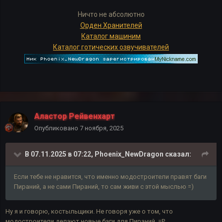
Ничто не абсолютно
Орден Хранителей
Каталог машиним
Каталог готических озвучивателей
Аластор Рейвенхарт
Опубликовано
7 ноября, 2025
В 07.11.2025 в 07:22,
Phoenix_NewDragon
сказал:
Если тебе не нравится, что именно модостроители правят баги
Пираний, а не сами Пираний, то сам живи с этой мыслью =)
Ну я и говорю, костыльщики. Не говоря уже о том, что
модостроители делают новые баги для Пираний. =Р