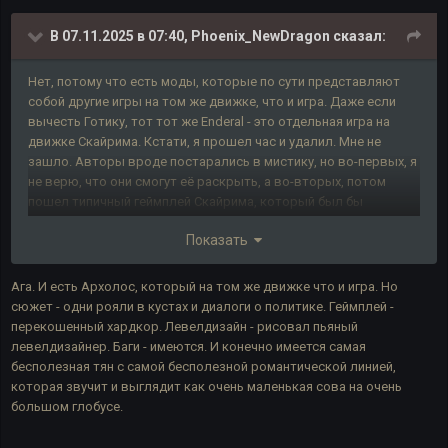
В 07.11.2025 в 07:40,
Phoenix_NewDragon
сказал:
Нет, потому что есть моды, которые по сути представляют
собой другие игры на том же движке, что и игра. Даже если
вычесть Готику, тот тот же Enderal - это отдельная игра на
движке Скайрима. Кстати, я прошел час и удалил. Мне не
зашло. Авторы вроде постарались в мистику, но во-первых, я
не верю, что они смогут её раскрыть, а во-вторых, потом
пошел типичный геймплей Скайрима, который был бы
прикольным, если бы в оригинальной игре мне не приелся. Ну и
Показать
к слову, само переключение "мистический триллер - типикал
фентези игра" тоже не пошло на пользу, так как получилось,
что геймплей не поддерживает нарратив.
Ага. И есть Архолос, который на том же движке что и игра. Но
сюжет - одни рояли в кустах и диалоги о политике. Геймплей -
перекошенный хардкор. Левелдизайн - рисовал пьяный
левелдизайнер. Баги - имеются. И конечно имеется самая
бесполезная тян с самой бесполезной романтической линией,
которая звучит и выглядит как очень маленькая сова на очень
большом глобусе.