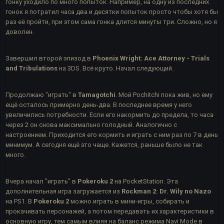
гонку уходило по много попыток. Например, на одну из последних
гонок я потратил часа два и десятки попыток просто чтобы хотя бы
раз её пройти, при этом сама гонка длится минуты три. Сложно, но я
доволен.
Завершил второй эпизод в
Phoenix Wright: Ace Attorney - Trials
and Tribulations
на 3DS. Всё круто. Начал следующий.
Продолжаю "играть" в
Tamagotchi
. Мой Pochitchi пока жив, но ему
ещё осталось примерно день-два. В последнее время у него
увеличились потребности. Если его накормить до предела, то часа
через 2 он снова максимально голодный. Аналогично с
настроением. Приходится его кормить и играть с ним раз по 7 в день
минимум. А сегодня ещё это чаще. Кажется, раньше было не так
много.
Вчера начал "играть" в
Pokeroku 2
на PocketStation. Эта
дополнительная игра загружается из
Rockman 2: Dr. Wily no Nazo
на PS1. В
Pokeroku 2
можно играть в мини-игры, собирать и
прокачивать персонажей, а потом передавать их характеристики в
основную игру, тем самым влияя на баланс режима Navi Mode в