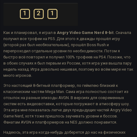
1
2
1
Как и планировал, я играл в
Angry Video Game Nerd 8-bi
t. Сначала
получил все трофеи на PS5. Для этого я дважды прошёл игру
(второй раз был необязательным), прошёл Boss Rush и
перепроходил отдельные уровни по необходимости. Потом я
быстро всё повторил и получил 100% трофеев на PS4. Похоже, что
в обоих случаях я был первым из России, хотя игра уже вышла пару
недель назад. Игра довольно нишевая, поэтому во всём мире не так
много игроков.
Это настоящий 8-битный платформер, по геймлею близкий к
классическим частям Mega Man. Сама игра полностью состоит из
отсылок на разные эпизоды AVGN. В версиях для современных
систем есть видеовставки, которые погружают в атмосферу шоу.
Эта игра мне показалась легче двух предыдущих частей Angry Video
Game Nerd, хотя тоже пришлось заучивать уровни и боссов.
Фанатам AVGN и платформеров на NES должно понравится.
Надеюсь, эта игра когда-нибудь доберется до нас на физических