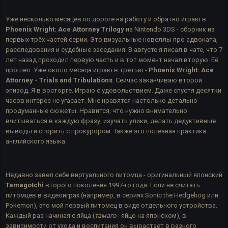
Уже несколько месяцев по дороге на работу и обратно играю в
Phoenix Wright: Ace Attorney Trilogy
на Nintendo 3DS - сборник из
первых трёх частей серии. Это визуальные новеллы про адвоката,
расследования и судебные заседания. В августе я писал в чате, что 7
лет назад проходил первую часть и в тот момент начал вторую. Её
прошёл. Уже около месяца играю в третью -
Phoenix Wright: Ace
Attorney - Trials and Tribulations
. Сейчас заканчиваю второй
эпизод. Я в восторге. Играю с удовольствием. Даже спустя десятки
часов интерес не угасает. Мне нравятся настолько детально
продуманные сюжеты. Нравится, что нужно внимательно
вчитываться в каждую фразу, изучать улики, делать дедуктивные
выводы и спорить с прокурором. Также это полезная практика
английского языка.
Недавно завел себе виртуального питомца - оригинальный японский
Tamagotchi
второго поколения 1997-го года. Если не считать
питомцев в видеоиграх (например, в сериях Sonic the Hedgehog или
Pokemon), это мой первый питомец в виде отдельного устройства.
Каждый раз начиная с яйца (
тамаго
- яйцо на японском), в
зависимости от ухода и воспитания он вырастает в разного