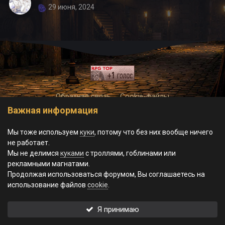
29 июня, 2024
Обратная связь
Cookie-файлы
Важная информация
© World of Morgrad, 2023-2026.
Powered by Invision Community
Theme by Taman
Мы тоже используем
куки
, потому что без них вообще ничего
не работает.
Мы не делимся
куками
с троллями, гоблинами или
рекламными магнатами.
Продолжая использоваться форумом, Вы соглашаетесь на
использование файлов
cookie
.
Я принимаю