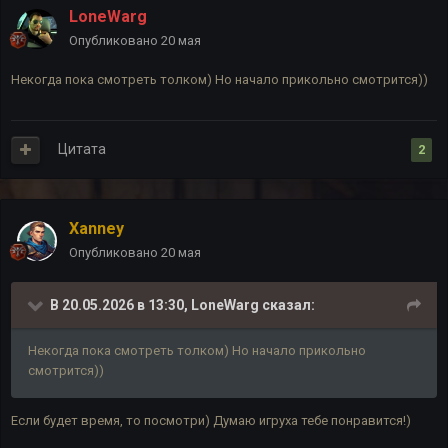
LoneWarg
Опубликовано
20 мая
Некогда пока смотреть толком) Но начало прикольно смотрится))
Цитата
2
Xanney
Опубликовано
20 мая
В 20.05.2026 в 13:30,
LoneWarg
сказал:
Некогда пока смотреть толком) Но начало прикольно
смотрится))
Если будет время, то посмотри) Думаю игруха тебе понравится!)