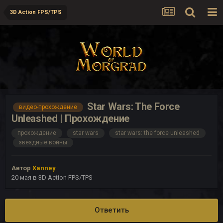
3D Action FPS/TPS
Star Wars: The Force
видео-прохождение
Unleashed | Прохождение
прохождение
star wars
star wars: the force unleashed
звездные войны
Автор
Xanney
20 мая
в
3D Action FPS/TPS
Ответить