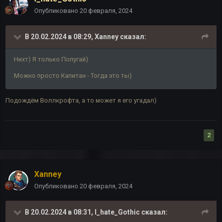
Опубликовано
20 февраля, 2024
В 20.02.2024 в 08:29,
Xanney
сказал:
Нихт) Я только Попугай)
Можно просто Капитан - Тогда это ты)
Подождём Воллкрофта, а то может я его угадал)
2
Xanney
Опубликовано
20 февраля, 2024
В 20.02.2024 в 08:31,
I_hate_Gothic
сказал: