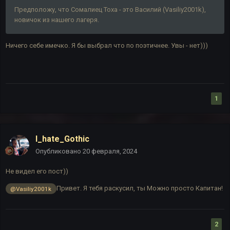
Предположу, что Сомалиец Тоха - это Василий (Vasiliy2001k),
новичок из нашего лагеря.
Ничего себе имечко. Я бы выбрал что по поэтичнее. Увы - нет)))
1
I_hate_Gothic
Опубликовано
20 февраля, 2024
Не видел его пост))
Привет. Я тебя раскусил, ты Можно просто Капитан!
@Vasiliy2001k
2