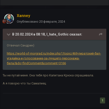
Xanney
Опубликовано
20 февраля, 2024
В 20.02.2024 в 08:18,
I_hate_Gothic
сказал:
Отвечал Сандрин)
https://world-of-morgrad.ru/index.php?/topic/469-пиратский-бал-
угадайка-и-голосование-за-лучшего-персонажа-
бала/&do=findComment&comment=3166
Ты не путай меня. Она тебя про Капитана Крюка спрашивала.
А я говорю что ты Самалиец
1