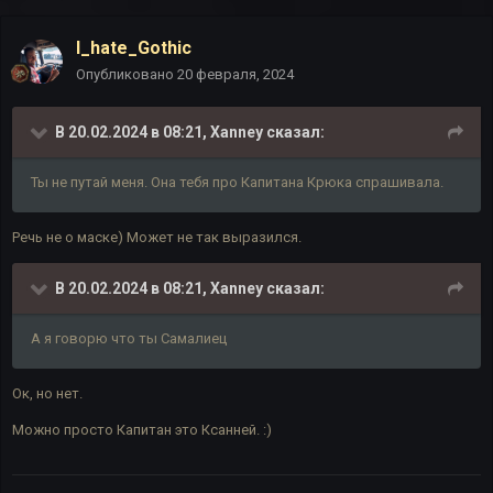
I_hate_Gothic
Опубликовано
20 февраля, 2024
В 20.02.2024 в 08:21,
Xanney
сказал:
Ты не путай меня. Она тебя про Капитана Крюка спрашивала.
Речь не о маске) Может не так выразился.
В 20.02.2024 в 08:21,
Xanney
сказал:
А я говорю что ты Самалиец
Ок, но нет.
Можно просто Капитан это Ксанней. :)