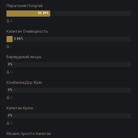
Пиратский Попугай
6
Капитан Очевидность
1
Бермудский якорь
0
КонКискаДор Хуан
0
Капитан Крюк
0
Можно просто Капитан