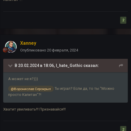
2
Xanney
Опубликовано
20 февраля, 2024
В 20.02.2024 в 18:06,
I_hate_Gothic
сказал:
А может не я?)))
Ты играл? Если да, то ты "Можно
@Воронислав Серокрыл
просто Капитан"?!
Хватит увиливать!!! Признавайся!!!
2