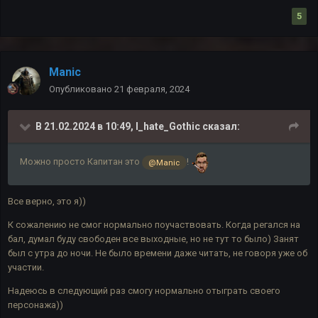
5
Manic
Опубликовано
21 февраля, 2024
В 21.02.2024 в 10:49,
I_hate_Gothic
сказал:
Можно просто Капитан это
!
@Manic
Все верно, это я))
К сожалению не смог нормально поучаствовать. Когда регался на
бал, думал буду свободен все выходные, но не тут то было) Занят
был с утра до ночи. Не было времени даже читать, не говоря уже об
участии.
Надеюсь в следующий раз смогу нормально отыграть своего
персонажа))