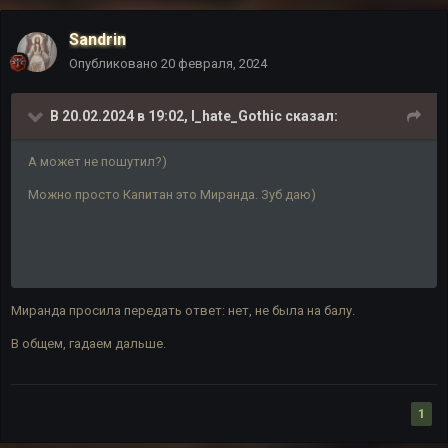
Sandrin
Опубликовано
20 февраля, 2024
В 20.02.2024 в 19:02,
I_hate_Gothic
сказал:
А может не пошутил?)
Можно просто Капитан это Миранда. Зуб даю)
Миранда просила передать ответ: нет, не была на балу.
В общем, гадаем дальше.
1