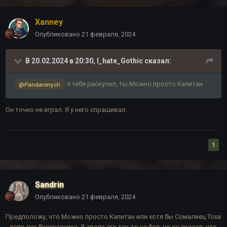
Xanney
Опубликовано
21 февраля, 2024
В 20.02.2024 в 20:30,
I_hate_Gothic
сказал:
я тебя раскусил, ты Можно просто Капитан
@Pandarenych
Он точно не играл. Я у него спрашивал.
1
Sandrin
Опубликовано
21 февраля, 2024
Предположу, что Можно просто Капитан или хотя бы Сомалиец Тоха
- дело рук Рассказчика. Я звала его так-то на бал, но он сказал, что,