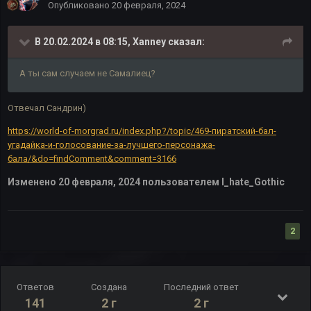
Опубликовано
20 февраля, 2024
В 20.02.2024 в 08:15,
Xanney
сказал:
А ты сам случаем не Самалиец?
Отвечал Сандрин)
https://world-of-morgrad.ru/index.php?/topic/469-пиратский-бал-
угадайка-и-голосование-за-лучшего-персонажа-
бала/&do=findComment&comment=3166
Изменено
20 февраля, 2024
пользователем I_hate_Gothic
2
Ответов
Создана
Последний ответ
141
2 г
2 г