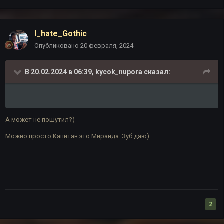
I_hate_Gothic
Опубликовано
20 февраля, 2024
В 20.02.2024 в 06:39,
kycok_nupora
сказал:
А может не пошутил?)
Можно просто Капитан это Миранда. Зуб даю)
2