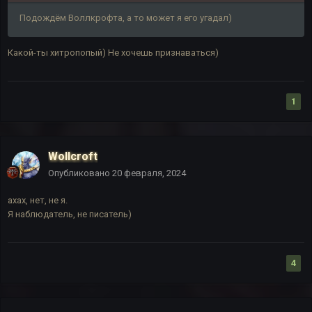
Подождём Воллкрофта, а то может я его угадал)
Какой-ты хитропопый) Не хочешь признаваться)
1
Wollcroft
Опубликовано
20 февраля, 2024
ахах, нет, не я.
Я наблюдатель, не писатель)
4