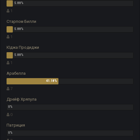
1
Старпом Билли
1
Юджа Продиджи
1
Арабелла
7
Дрейф Хряпула
0
Патриция