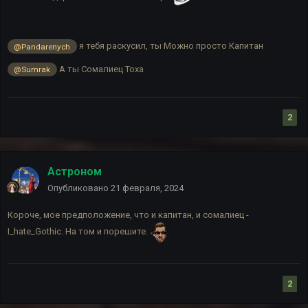
я тебя раскусил, ты Можно просто Капитан
@Pandarenych
А ты Сомалиец Тоха
@Sumrak
2
Астроном
Опубликовано
21 февраля, 2024
Короче, мое предположение, что и капитан, и сомалиец -
I_hate_Gothic. На том и порешите.
2