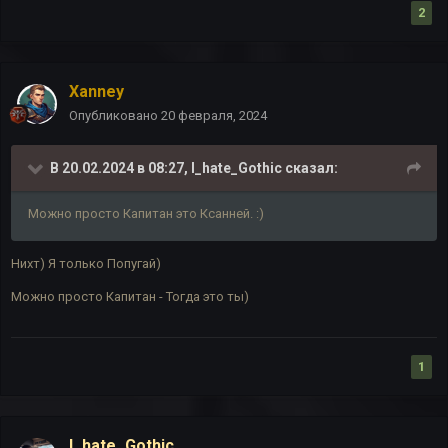
2
Xanney
Опубликовано
20 февраля, 2024
В 20.02.2024 в 08:27,
I_hate_Gothic
сказал:
Можно просто Капитан это Ксанней. :)
Нихт) Я только Попугай)
Можно просто Капитан - Тогда это ты)
1
I_hate_Gothic