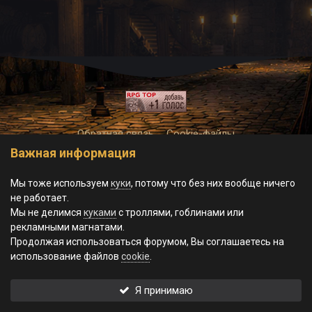
Обратная связь
Cookie-файлы
Важная информация
© World of Morgrad, 2023-2026.
Powered by Invision Community
Theme by Taman
Мы тоже используем
куки
, потому что без них вообще ничего
не работает.
Мы не делимся
куками
с троллями, гоблинами или
рекламными магнатами.
Продолжая использоваться форумом, Вы соглашаетесь на
использование файлов
cookie
.
Я принимаю