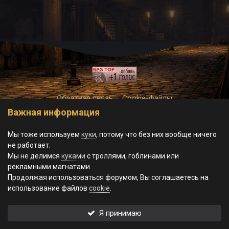
Обратная связь
Cookie-файлы
Важная информация
© World of Morgrad, 2023-2026.
Powered by Invision Community
Theme by Taman
Мы тоже используем
куки
, потому что без них вообще ничего
не работает.
Мы не делимся
куками
с троллями, гоблинами или
рекламными магнатами.
Продолжая использоваться форумом, Вы соглашаетесь на
использование файлов
cookie
.
Я принимаю