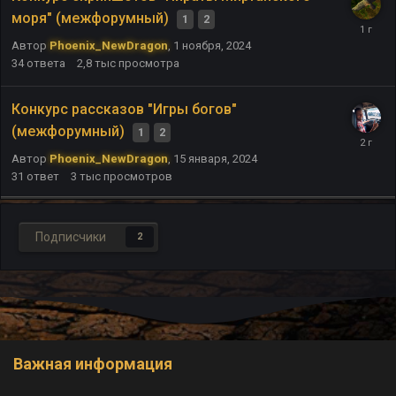
моря" (межфорумный)
1
2
Автор
Phoenix_NewDragon
,
1 ноября, 2024
34
ответа
2,8 тыс
просмотра
Конкурс рассказов "Игры богов"
(межфорумный)
1
2
Автор
Phoenix_NewDragon
,
15 января, 2024
31
ответ
3 тыс
просмотров
Подписчики
2
Важная информация
Обратная связь
Cookie-файлы