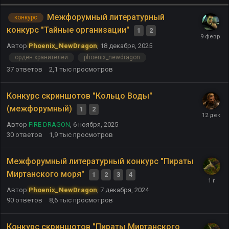
Межфорумный литературный
конкурс
конкурс "Тайные организации"
1
2
Автор
Phoenix_NewDragon
,
18 декабря, 2025
орден хранителей
phoenix_newdragon
37
ответов
2,1 тыс
просмотров
Конкурс скриншотов "Кольцо Воды"
(межфорумный)
1
2
Автор
FIRE DRAGON
,
6 ноября, 2025
30
ответов
1,9 тыс
просмотров
Межфорумный литературный конкурс "Пираты
Миртанского моря"
1
2
3
4
Автор
Phoenix_NewDragon
,
7 декабря, 2024
90
ответов
8,6 тыс
просмотров
Конкурс скриншотов "Пираты Миртанского